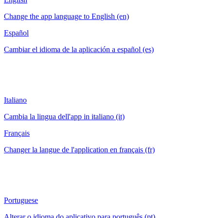
Change the app language to English (en)
Español
Cambiar el idioma de la aplicación a español (es)
Italiano
Cambia la lingua dell'app in italiano (it)
Français
Changer la langue de l'application en français (fr)
Portuguese
Alterar o idioma do aplicativo para português (pt)