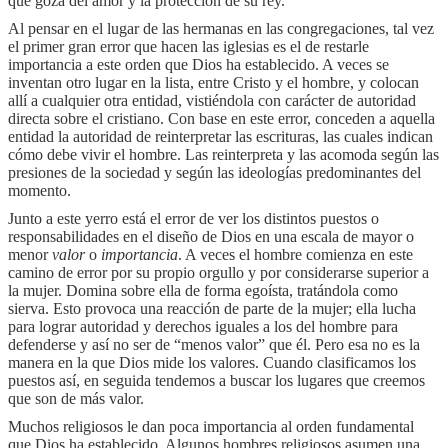
que goza del amor y la protección de su rey.
Al pensar en el lugar de las hermanas en las congregaciones, tal vez
el primer gran error que hacen las iglesias es el de restarle
importancia a este orden que Dios ha establecido. A veces se
inventan otro lugar en la lista, entre Cristo y el hombre, y colocan
allí a cualquier otra entidad, vistiéndola con carácter de autoridad
directa sobre el cristiano. Con base en este error, conceden a aquella
entidad la autoridad de reinterpretar las escrituras, las cuales indican
cómo debe vivir el hombre. Las reinterpreta y las acomoda según las
presiones de la sociedad y según las ideologías predominantes del
momento.
Junto a este yerro está el error de ver los distintos puestos o
responsabilidades en el diseño de Dios en una escala de mayor o
menor
valor
o
importancia
. A veces el hombre comienza en este
camino de error por su propio orgullo y por considerarse superior a
la mujer. Domina sobre ella de forma egoísta, tratándola como
sierva. Esto provoca una reacción de parte de la mujer; ella lucha
para lograr autoridad y derechos iguales a los del hombre para
defenderse y así no ser de “menos valor” que él. Pero esa no es la
manera en la que Dios mide los valores. Cuando clasificamos los
puestos así, en seguida tendemos a buscar los lugares que creemos
que son de más valor.
Muchos religiosos le dan poca importancia al orden fundamental
que Dios ha establecido. Algunos hombres religiosos asumen una