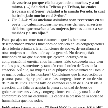
de vosotros; porque ella ha ayudado a muchos, y a mí
mismo. (…) Saludad a Trifena y a Trifosa, las cuales
trabajan en el Señor. Saludad a la amada Pérsida, la cual
ha trabajado mucho en el Señor.”
Tito 2.3–4:
“Las ancianas asimismo sean reverentes en su
porte; no calumniadoras, no esclavas del vino, maestras
del bien; que enseñen a las mujeres jóvenes a amar a sus
maridos y a sus hijos.”
Estos pasajes nos muestran claramente que las hermanas
desempeñaban muchas funciones de servicio en las congregaciones
de la iglesia primitiva. Eran funciones de apoyo, de enseñanza a
otras mujeres o a niños, o de ayuda general. No desempeñaban
funciones en las que tuvieran que ejercer liderazgo en la
congregación ni enseñar a los hermanos. Esto concuerda muy bien
con los pasajes anteriores y también con el orden de Dios en la
creación. Así que, las mujeres en el púlpito: ¿es voluntad de Dios, o
es una novedad de los hombres? Concluimos que la aceptación de
pastoras para dirigir y predicar en las congregaciones es un desvío
del plan de Dios. Es una falta de entender el plan de Dios desde la
creación, una falta de aceptar la plena autoridad de Jesús de
gobernar nuestras vidas y congregaciones en todo, y una falta de
compromiso con las escrituras. Es ceder a la presión de la sociedad
humanística que nos rodea.
Publicadora Lámpara y Luz
26 Road 5577 Farmington,
NM 87401,