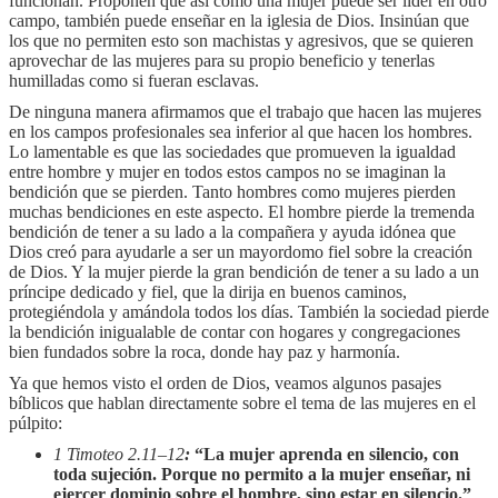
funcionan. Proponen que así como una mujer puede ser líder en otro
campo, también puede enseñar en la iglesia de Dios. Insinúan que
los que no permiten esto son machistas y agresivos, que se quieren
aprovechar de las mujeres para su propio beneficio y tenerlas
humilladas como si fueran esclavas.
De ninguna manera afirmamos que el trabajo que hacen las mujeres
en los campos profesionales sea inferior al que hacen los hombres.
Lo lamentable es que las sociedades que promueven la igualdad
entre hombre y mujer en todos estos campos no se imaginan la
bendición que se pierden. Tanto hombres como mujeres pierden
muchas bendiciones en este aspecto. El hombre pierde la tremenda
bendición de tener a su lado a la compañera y ayuda idónea que
Dios creó para ayudarle a ser un mayordomo fiel sobre la creación
de Dios. Y la mujer pierde la gran bendición de tener a su lado a un
príncipe dedicado y fiel, que la dirija en buenos caminos,
protegiéndola y amándola todos los días. También la sociedad pierde
la bendición inigualable de contar con hogares y congregaciones
bien fundados sobre la roca, donde hay paz y harmonía.
Ya que hemos visto el orden de Dios, veamos algunos pasajes
bíblicos que hablan directamente sobre el tema de las mujeres en el
púlpito:
1 Timoteo 2.11–12
:
“La mujer aprenda en silencio, con
toda sujeción. Porque no permito a la mujer enseñar, ni
ejercer dominio sobre el hombre, sino estar en silencio.”