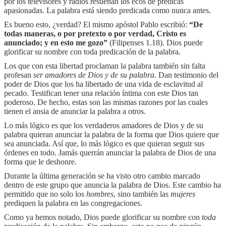
por los televisores y radios resuenan los ecos de prédicas
apasionadas. La palabra está siendo predicada como nunca antes.
Es bueno esto, ¿verdad? El mismo apóstol Pablo escribió:
“De
todas maneras, o por pretexto o por verdad, Cristo es
anunciado; y en esto me gozo”
(Filipenses 1.18). Dios puede
glorificar su nombre con toda predicación de la palabra.
Los que con esta libertad proclaman la palabra también sin falta
profesan
ser amadores de Dios y de su palabra
. Dan testimonio del
poder de Dios que los ha libertado de una vida de esclavitud al
pecado. Testifican tener una relación íntima con este Dios tan
poderoso. De hecho, estas son las mismas razones por las cuales
tienen el ansia de anunciar la palabra a otros.
Lo más lógico es que los verdaderos amadores de Dios y de su
palabra quieran anunciar la palabra de la forma que Dios quiere que
sea anunciada. Así que, lo más lógico es que quieran seguir sus
órdenes en todo. Jamás querrán anunciar la palabra de Dios de una
forma que le deshonre.
Durante la última generación se ha visto otro cambio marcado
dentro de este grupo que anuncia la palabra de Dios. Este cambio ha
permitido que no solo los
hombres
, sino también las
mujeres
prediquen la palabra en las congregaciones.
Como ya hemos notado, Dios puede glorificar su nombre con
toda