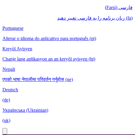
فارسی (Farsi)
(fa) زبان برنامه را به فارسی تغییر دهید
Portuguese
Alterar o idioma do aplicativo para português (pt)
Kreyòl Ayisyen
Chanje lang aplikasyon an an kreyòl ayisyen (ht)
Nepali
एपको भाषा नेपालीमा परिवर्तन गर्नुहोस् (ne)
Deutsch
(de)
Українська (Ukrainian)
(uk)