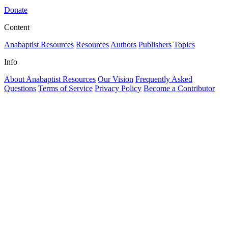
Donate
Content
Anabaptist Resources
Resources
Authors
Publishers
Topics
Info
About Anabaptist Resources
Our Vision
Frequently Asked
Questions
Terms of Service
Privacy Policy
Become a Contributor