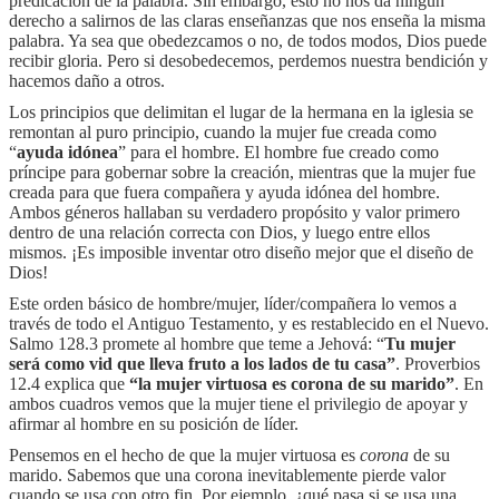
predicación de la palabra. Sin embargo, esto no nos da ningún
derecho a salirnos de las claras enseñanzas que nos enseña la misma
palabra. Ya sea que obedezcamos o no, de todos modos, Dios puede
recibir gloria. Pero si desobedecemos, perdemos nuestra bendición y
hacemos daño a otros.
Los principios que delimitan el lugar de la hermana en la iglesia se
remontan al puro principio, cuando la mujer fue creada como
“
ayuda idónea
” para el hombre. El hombre fue creado como
príncipe para gobernar sobre la creación, mientras que la mujer fue
creada para que fuera compañera y ayuda idónea del hombre.
Ambos géneros hallaban su verdadero propósito y valor primero
dentro de una relación correcta con Dios, y luego entre ellos
mismos. ¡Es imposible inventar otro diseño mejor que el diseño de
Dios!
Este orden básico de hombre/mujer, líder/compañera lo vemos a
través de todo el Antiguo Testamento, y es restablecido en el Nuevo.
Salmo 128.3 promete al hombre que teme a Jehová: “
Tu mujer
será como vid que lleva fruto a los lados de tu casa”
. Proverbios
12.4 explica que
“la mujer virtuosa es corona de su marido”
. En
ambos cuadros vemos que la mujer tiene el privilegio de apoyar y
afirmar al hombre en su posición de líder.
Pensemos en el hecho de que la mujer virtuosa es
corona
de su
marido. Sabemos que una corona inevitablemente pierde valor
cuando se usa con otro fin. Por ejemplo, ¿qué pasa si se usa una