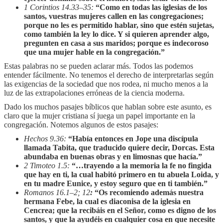
1 Corintios 14.33–35:
“Como en todas las iglesias de los
santos, vuestras mujeres callen en las congregaciones;
porque no les es permitido hablar, sino que estén sujetas,
como también la ley lo dice. Y si quieren aprender algo,
pregunten en casa a sus maridos; porque es indecoroso
que una mujer hable en la congregación.”
Estas palabras no se pueden aclarar más. Todos las podemos
entender fácilmente. No tenemos el derecho de interpretarlas según
las exigencias de la sociedad que nos rodea, ni mucho menos a la
luz de las extrapolaciones erróneas de la ciencia moderna.
Dado los muchos pasajes bíblicos que hablan sobre este asunto, es
claro que la mujer cristiana sí juega un papel importante en la
congregación. Notemos algunos de estos pasajes:
Hechos 9.36:
“Había entonces en Jope una discípula
llamada Tabita, que traducido quiere decir, Dorcas. Esta
abundaba en buenas obras y en limosnas que hacía.”
2 Timoteo 1.5:
“…trayendo a la memoria la fe no fingida
que hay en ti, la cual habitó primero en tu abuela Loida, y
en tu madre Eunice, y estoy seguro que en ti también.”
Romanos 16.1–2; 12
:
“Os recomiendo además nuestra
hermana Febe, la cual es diaconisa de la iglesia en
Cencrea; que la recibáis en el Señor, como es digno de los
santos, y que la ayudéis en cualquier cosa en que necesite