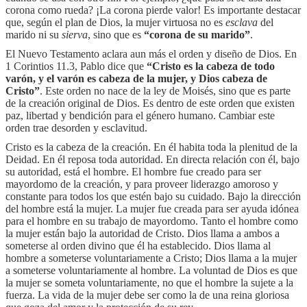
corona como rueda? ¡La corona pierde valor! Es importante destacar
que, según el plan de Dios, la mujer virtuosa no es
esclava
del
marido ni su
sierva
, sino que es
“corona de su marido”
.
El Nuevo Testamento aclara aun más el orden y diseño de Dios. En
1 Corintios 11.3, Pablo dice que
“Cristo es la cabeza de todo
varón, y el varón es cabeza de la mujer, y Dios cabeza de
Cristo”
. Este orden no nace de la ley de Moisés, sino que es parte
de la creación original de Dios. Es dentro de este orden que existen
paz, libertad y bendición para el género humano. Cambiar este
orden trae desorden y esclavitud.
Cristo es la cabeza de la creación. En él habita toda la plenitud de la
Deidad. En él reposa toda autoridad. En directa relación con él, bajo
su autoridad, está el hombre. El hombre fue creado para ser
mayordomo de la creación, y para proveer liderazgo amoroso y
constante para todos los que estén bajo su cuidado. Bajo la dirección
del hombre está la mujer. La mujer fue creada para ser ayuda idónea
para el hombre en su trabajo de mayordomo. Tanto el hombre como
la mujer están bajo la autoridad de Cristo. Dios llama a ambos a
someterse al orden divino que él ha establecido. Dios llama al
hombre a someterse voluntariamente a Cristo; Dios llama a la mujer
a someterse voluntariamente al hombre. La voluntad de Dios es que
la mujer se someta voluntariamente, no que el hombre la sujete a la
fuerza. La vida de la mujer debe ser como la de una reina gloriosa