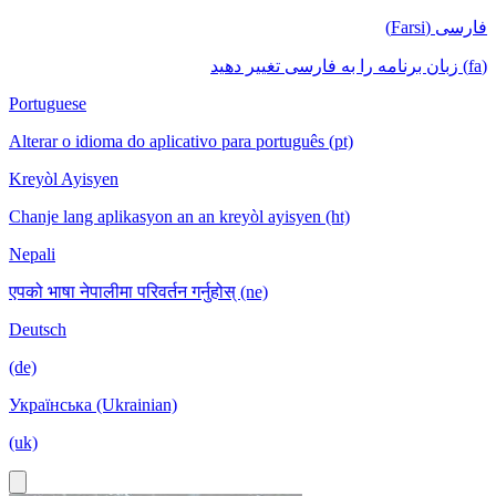
فارسی (Farsi)
(fa) زبان برنامه را به فارسی تغییر دهید
Portuguese
Alterar o idioma do aplicativo para português (pt)
Kreyòl Ayisyen
Chanje lang aplikasyon an an kreyòl ayisyen (ht)
Nepali
एपको भाषा नेपालीमा परिवर्तन गर्नुहोस् (ne)
Deutsch
(de)
Українська (Ukrainian)
(uk)