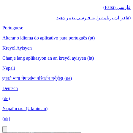
فارسی (Farsi)
(fa) زبان برنامه را به فارسی تغییر دهید
Portuguese
Alterar o idioma do aplicativo para português (pt)
Kreyòl Ayisyen
Chanje lang aplikasyon an an kreyòl ayisyen (ht)
Nepali
एपको भाषा नेपालीमा परिवर्तन गर्नुहोस् (ne)
Deutsch
(de)
Українська (Ukrainian)
(uk)