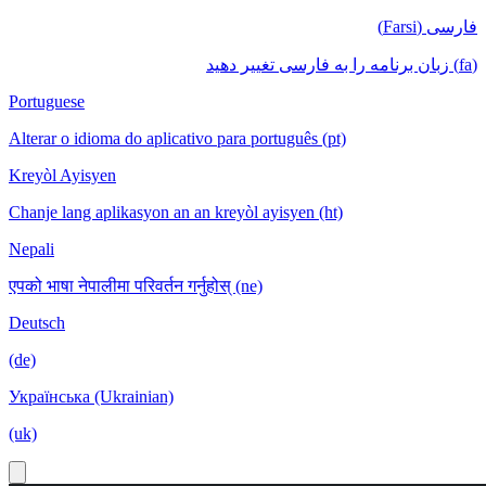
فارسی (Farsi)
(fa) زبان برنامه را به فارسی تغییر دهید
Portuguese
Alterar o idioma do aplicativo para português (pt)
Kreyòl Ayisyen
Chanje lang aplikasyon an an kreyòl ayisyen (ht)
Nepali
एपको भाषा नेपालीमा परिवर्तन गर्नुहोस् (ne)
Deutsch
(de)
Українська (Ukrainian)
(uk)