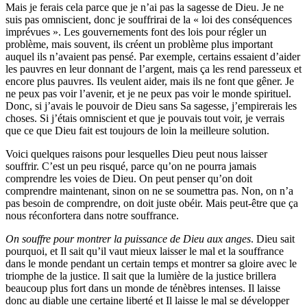
Mais je ferais cela parce que je n’ai pas la sagesse de Dieu. Je ne
suis pas omniscient, donc je souffrirai de la « loi des conséquences
imprévues ». Les gouvernements font des lois pour régler un
problème, mais souvent, ils créent un problème plus important
auquel ils n’avaient pas pensé. Par exemple, certains essaient d’aider
les pauvres en leur donnant de l’argent, mais ça les rend paresseux et
encore plus pauvres. Ils veulent aider, mais ils ne font que gêner. Je
ne peux pas voir l’avenir, et je ne peux pas voir le monde spirituel.
Donc, si j’avais le pouvoir de Dieu sans Sa sagesse, j’empirerais les
choses. Si j’étais omniscient et que je pouvais tout voir, je verrais
que ce que Dieu fait est toujours de loin la meilleure solution.
Voici quelques raisons pour lesquelles Dieu peut nous laisser
souffrir. C’est un peu risqué, parce qu’on ne pourra jamais
comprendre les voies de Dieu. On peut penser qu’on doit
comprendre maintenant, sinon on ne se soumettra pas. Non, on n’a
pas besoin de comprendre, on doit juste obéir. Mais peut-être que ça
nous réconfortera dans notre souffrance.
On souffre pour montrer la puissance de Dieu aux anges
. Dieu sait
pourquoi, et Il sait qu’il vaut mieux laisser le mal et la souffrance
dans le monde pendant un certain temps et montrer sa gloire avec le
triomphe de la justice. Il sait que la lumière de la justice brillera
beaucoup plus fort dans un monde de ténèbres intenses. Il laisse
donc au diable une certaine liberté et Il laisse le mal se développer