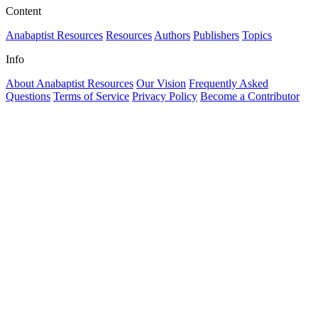
Content
Anabaptist Resources
Resources
Authors
Publishers
Topics
Info
About Anabaptist Resources
Our Vision
Frequently Asked
Questions
Terms of Service
Privacy Policy
Become a Contributor