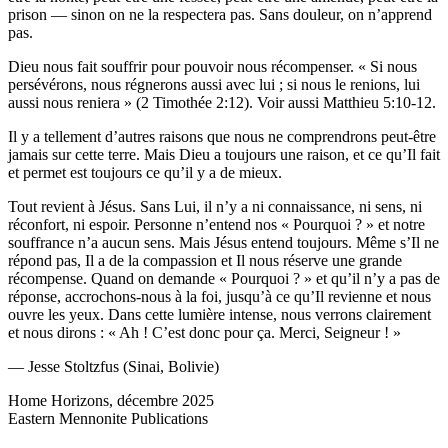
prison — sinon on ne la respectera pas. Sans douleur, on n’apprend
pas.
Dieu nous fait souffrir pour pouvoir nous récompenser. « Si nous
persévérons, nous régnerons aussi avec lui ; si nous le renions, lui
aussi nous reniera » (2 Timothée 2:12). Voir aussi Matthieu 5:10-12.
Il y a tellement d’autres raisons que nous ne comprendrons peut-être
jamais sur cette terre. Mais Dieu a toujours une raison, et ce qu’Il fait
et permet est toujours ce qu’il y a de mieux.
Tout revient à Jésus. Sans Lui, il n’y a ni connaissance, ni sens, ni
réconfort, ni espoir. Personne n’entend nos « Pourquoi ? » et notre
souffrance n’a aucun sens. Mais Jésus entend toujours. Même s’Il ne
répond pas, Il a de la compassion et Il nous réserve une grande
récompense. Quand on demande « Pourquoi ? » et qu’il n’y a pas de
réponse, accrochons-nous à la foi, jusqu’à ce qu’Il revienne et nous
ouvre les yeux. Dans cette lumière intense, nous verrons clairement
et nous dirons : « Ah ! C’est donc pour ça. Merci, Seigneur ! »
— Jesse Stoltzfus (Sinai, Bolivie)
Home Horizons, décembre 2025
Eastern Mennonite Publications