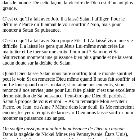
dans le monde. De cette façon, la victoire de Dieu est d’autant plus
grande.
C’est ce qu’Il a fait avec Job. Il a laissé Satan l’affliger. Pour le
détruire ? Parce qu’Il aimait le voir souffrir ? Non, mais pour
montrer à Satan Sa puissance.
C’est ce qu’Il a fait avec Son propre Fils. Il L’a laissé vivre une vie
difficile. Il a laissé les gens que Jésus Lui-même avait créés Le
maltraiter et Le tuer sur une croix. Pourquoi ? Sa mort et Sa
résurrection montrent une puissance bien plus grande et ne laissent
aucun doute sur la défaite de Satan.
Quand Dieu laisse Satan nous faire souffrir, tout le monde spirituel
peut le voir. Si on remercie Dieu même quand Il nous fait souffrir, si
on Le loue quand on est malade, si on aime nos ennemis, si on
renonce à nos envies juste pour Lui faire plaisir, c’est une excellente
démonstration de Sa puissance. Peut-être que Dieu dit parfois à
Satan à propos de vous et moi : « As-tu remarqué Mon serviteur
Pierre, ou Jean, ou Anne ? Même dans leur deuil, ils Me remercient
encore, les yeux remplis de larmes. » Dieu nous laisse souffrir pour
montrer sa puissance aux anges.
On souffre aussi pour montrer la puissance de Dieu au monde.
Dans la tragédie de Nickel Mines (en Pennsylvanie, États-Unis),