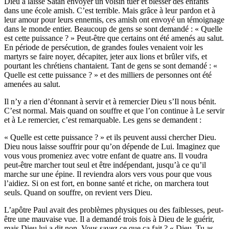
Dieu a laissé Satan envoyer un voisin tuer et blesser des enfants
dans une école amish. C’est terrible. Mais grâce à leur pardon et à
leur amour pour leurs ennemis, ces amish ont envoyé un témoignage
dans le monde entier. Beaucoup de gens se sont demandé : « Quelle
est cette puissance ? » Peut-être que certains ont été amenés au salut.
En période de persécution, de grandes foules venaient voir les
martyrs se faire noyer, décapiter, jeter aux lions et brûler vifs, et
pourtant les chrétiens chantaient. Tant de gens se sont demandé : «
Quelle est cette puissance ? » et des milliers de personnes ont été
amenées au salut.
Il n’y a rien d’étonnant à servir et à remercier Dieu s’Il nous bénit.
C’est normal. Mais quand on souffre et que l’on continue à Le servir
et à Le remercier, c’est remarquable. Les gens se demandent :
« Quelle est cette puissance ? » et ils peuvent aussi chercher Dieu.
Dieu nous laisse souffrir pour qu’on dépende de Lui. Imaginez que
vous vous promeniez avec votre enfant de quatre ans. Il voudra
peut-être marcher tout seul et être indépendant, jusqu’à ce qu’il
marche sur une épine. Il reviendra alors vers vous pour que vous
l’aidiez. Si on est fort, en bonne santé et riche, on marchera tout
seuls. Quand on souffre, on revient vers Dieu.
L’apôtre Paul avait des problèmes physiques ou des faiblesses, peut-
être une mauvaise vue. Il a demandé trois fois à Dieu de le guérir,
mais Dieu lui a dit non. Vous savez ce que ça fait ? « Dieu, Tu as