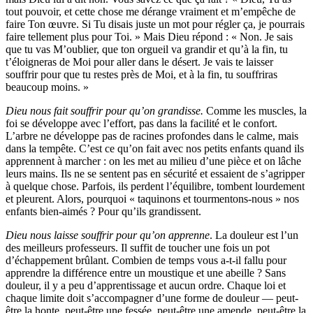
tout pouvoir, et cette chose me dérange vraiment et m’empêche de
faire Ton œuvre. Si Tu disais juste un mot pour régler ça, je pourrais
faire tellement plus pour Toi. » Mais Dieu répond : « Non. Je sais
que tu vas M’oublier, que ton orgueil va grandir et qu’à la fin, tu
t’éloigneras de Moi pour aller dans le désert. Je vais te laisser
souffrir pour que tu restes près de Moi, et à la fin, tu souffriras
beaucoup moins. »
Dieu nous fait souffrir pour qu’on grandisse.
Comme les muscles, la
foi se développe avec l’effort, pas dans la facilité et le confort.
L’arbre ne développe pas de racines profondes dans le calme, mais
dans la tempête. C’est ce qu’on fait avec nos petits enfants quand ils
apprennent à marcher : on les met au milieu d’une pièce et on lâche
leurs mains. Ils ne se sentent pas en sécurité et essaient de s’agripper
à quelque chose. Parfois, ils perdent l’équilibre, tombent lourdement
et pleurent. Alors, pourquoi « taquinons et tourmentons-nous » nos
enfants bien-aimés ? Pour qu’ils grandissent.
Dieu nous laisse souffrir pour qu’on apprenne
. La douleur est l’un
des meilleurs professeurs. Il suffit de toucher une fois un pot
d’échappement brûlant. Combien de temps vous a-t-il fallu pour
apprendre la différence entre un moustique et une abeille ? Sans
douleur, il y a peu d’apprentissage et aucun ordre. Chaque loi et
chaque limite doit s’accompagner d’une forme de douleur — peut-
être la honte, peut-être une fessée, peut-être une amende, peut-être la