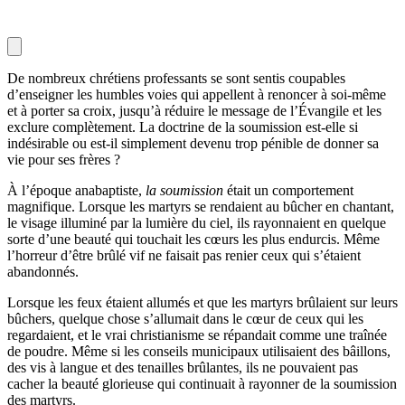
De nombreux chrétiens professants se sont sentis coupables
d’enseigner les humbles voies qui appellent à renoncer à soi-même
et à porter sa croix, jusqu’à réduire le message de l’Évangile et les
exclure complètement. La doctrine de la soumission est-elle si
indésirable ou est-il simplement devenu trop pénible de donner sa
vie pour ses frères ?
À l’époque anabaptiste,
la soumission
était un comportement
magnifique. Lorsque les martyrs se rendaient au bûcher en chantant,
le visage illuminé par la lumière du ciel, ils rayonnaient en quelque
sorte d’une beauté qui touchait les cœurs les plus endurcis. Même
l’horreur d’être brûlé vif ne faisait pas renier ceux qui s’étaient
abandonnés.
Lorsque les feux étaient allumés et que les martyrs brûlaient sur leurs
bûchers, quelque chose s’allumait dans le cœur de ceux qui les
regardaient, et le vrai christianisme se répandait comme une traînée
de poudre. Même si les conseils municipaux utilisaient des bâillons,
des vis à langue et des tenailles brûlantes, ils ne pouvaient pas
cacher la beauté glorieuse qui continuait à rayonner de la soumission
des martyrs.