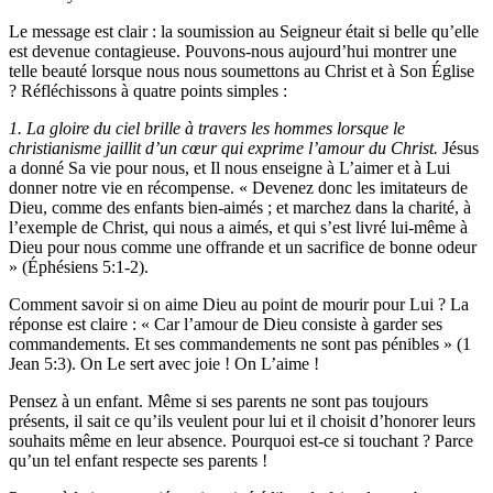
Le message est clair : la soumission au Seigneur était si belle qu’elle
est devenue contagieuse. Pouvons-nous aujourd’hui montrer une
telle beauté lorsque nous nous soumettons au Christ et à Son Église
? Réfléchissons à quatre points simples :
1. La gloire du ciel brille à travers les hommes lorsque le
christianisme jaillit d’un cœur qui exprime l’amour du Christ.
Jésus
a donné Sa vie pour nous, et Il nous enseigne à L’aimer et à Lui
donner notre vie en récompense. « Devenez donc les imitateurs de
Dieu, comme des enfants bien-aimés ; et marchez dans la charité, à
l’exemple de Christ, qui nous a aimés, et qui s’est livré lui-même à
Dieu pour nous comme une offrande et un sacrifice de bonne odeur
» (Éphésiens 5:1-2).
Comment savoir si on aime Dieu au point de mourir pour Lui ? La
réponse est claire : « Car l’amour de Dieu consiste à garder ses
commandements. Et ses commandements ne sont pas pénibles » (1
Jean 5:3). On Le sert avec joie ! On L’aime !
Pensez à un enfant. Même si ses parents ne sont pas toujours
présents, il sait ce qu’ils veulent pour lui et il choisit d’honorer leurs
souhaits même en leur absence. Pourquoi est-ce si touchant ? Parce
qu’un tel enfant respecte ses parents !