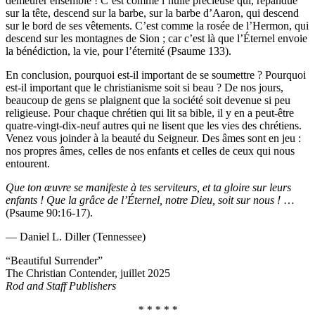
demeurer ensemble ! C’est comme l’huile précieuse qui, répandue
sur la tête, descend sur la barbe, sur la barbe d’Aaron, qui descend
sur le bord de ses vêtements. C’est comme la rosée de l’Hermon, qui
descend sur les montagnes de Sion ; car c’est là que l’Éternel envoie
la bénédiction, la vie, pour l’éternité (Psaume 133).
En conclusion, pourquoi est-il important de se soumettre ? Pourquoi
est-il important que le christianisme soit si beau ? De nos jours,
beaucoup de gens se plaignent que la société soit devenue si peu
religieuse. Pour chaque chrétien qui lit sa bible, il y en a peut-être
quatre-vingt-dix-neuf autres qui ne lisent que les vies des chrétiens.
Venez vous joinder à la beauté du Seigneur. Des âmes sont en jeu :
nos propres âmes, celles de nos enfants et celles de ceux qui nous
entourent.
Que ton œuvre se manifeste à tes serviteurs, et ta gloire sur leurs
enfants ! Que la grâce de l’Éternel, notre Dieu, soit sur nous !
…
(Psaume 90:16-17).
— Daniel L. Diller (Tennessee)
“Beautiful Surrender”
The Christian Contender, juillet 2025
Rod and Staff Publishers
* * * * *