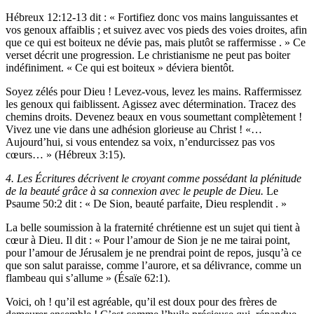
Hébreux 12:12-13 dit : « Fortifiez donc vos mains languissantes et
vos genoux affaiblis ; et suivez avec vos pieds des voies droites, afin
que ce qui est boiteux ne dévie pas, mais plutôt se raffermisse . » Ce
verset décrit une progression. Le christianisme ne peut pas boiter
indéfiniment. « Ce qui est boiteux » déviera bientôt.
Soyez zélés pour Dieu ! Levez-vous, levez les mains. Raffermissez
les genoux qui faiblissent. Agissez avec détermination. Tracez des
chemins droits. Devenez beaux en vous soumettant complètement !
Vivez une vie dans une adhésion glorieuse au Christ ! «…
Aujourd’hui, si vous entendez sa voix, n’endurcissez pas vos
cœurs… » (Hébreux 3:15).
4. Les Écritures décrivent le croyant comme possédant la plénitude
de la beauté grâce à sa connexion avec le peuple de Dieu.
Le
Psaume 50:2 dit : « De Sion, beauté parfaite, Dieu resplendit . »
La belle soumission à la fraternité chrétienne est un sujet qui tient à
cœur à Dieu. Il dit : « Pour l’amour de Sion je ne me tairai point,
pour l’amour de Jérusalem je ne prendrai point de repos, jusqu’à ce
que son salut paraisse, comme l’aurore, et sa délivrance, comme un
flambeau qui s’allume » (Ésaïe 62:1).
Voici, oh ! qu’il est agréable, qu’il est doux pour des frères de