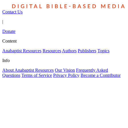
Contact Us
|
Donate
Content
Anabaptist Resources
Resources
Authors
Publishers
Topics
Info
About Anabaptist Resources
Our Vision
Frequently Asked
Questions
Terms of Service
Privacy Policy
Become a Contributor