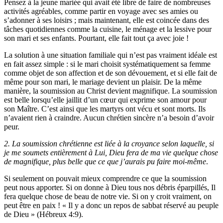
Pensez à la jeune mariée qui avait été libre de faire de nombreuses
activités agréables, comme partir en voyage avec ses amies ou
s’adonner à ses loisirs ; mais maintenant, elle est coincée dans des
tâches quotidiennes comme la cuisine, le ménage et la lessive pour
son mari et ses enfants. Pourtant, elle fait tout ça avec joie !
La solution à une situation familiale qui n’est pas vraiment idéale est
en fait assez simple : si le mari choisit systématiquement sa femme
comme objet de son affection et de son dévouement, et si elle fait de
même pour son mari, le mariage devient un plaisir. De la même
manière, la soumission au Christ devient magnifique. La soumission
est belle lorsqu’elle jaillit d’un cœur qui exprime son amour pour
son Maître. C’est ainsi que les martyrs ont vécu et sont morts. Ils
n’avaient rien à craindre. Aucun chrétien sincère n’a besoin d’avoir
peur.
2. La soumission chrétienne est liée à la croyance selon laquelle, si
je me soumets entièrement à Lui, Dieu fera de ma vie quelque chose
de magnifique, plus belle que ce que j’aurais pu faire moi-même
.
Si seulement on pouvait mieux comprendre ce que la soumission
peut nous apporter. Si on donne à Dieu tous nos débris éparpillés, Il
fera quelque chose de beau de notre vie. Si on y croit vraiment, on
peut être en paix ! « Il y a donc un repos de sabbat réservé au peuple
de Dieu » (Hébreux 4:9).