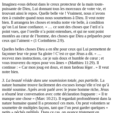
Imaginez-vous debout dans le creux protecteur de la main toute-
puissante de Dieu, Lui donnant tous les morceaux de votre vie, et
trouvant ainsi le repos. Quelle belle vie ! Vraiment, nous n’avons
rien à craindre quand nous nous soumettons à Dieu. Il veut notre
bien. Il arrangera les choses et rendra notre vie belle, à condition
qu’on Lui fasse confiance. « … ce sont des choses que l’œil n’a
point vues, que l’oreille n’a point entendues, et qui ne sont point
montées au cœur de l’homme, des choses que Dieu a préparées pour
ceux qui l’aiment » (1 Corinthiens 2:9).
Quelles belles choses Dieu a en tête pour ceux qui Lui permettent de
façonner leur vie pour Sa gloire ! C’est ce que Jésus a dit. « …
recevez mes instructions, car je suis doux et humble de cœur ; et
vous trouverez du repos pour vos âmes » (Matthieu 11:29). Il
continue : « Car mon joug est doux, et mon fardeau léger . » Il veut
notre bien.
3. La beauté réside dans une soumission totale, pas partielle
. La
nature humaine trouve facilement des excuses lorsqu’elle n’est qu’à
moitié soumise. Après avoir parlé avec le jeune homme riche, Jésus
a résumé leur conversation avec cette déclaration frappante : « Il te
manque une chose » (Marc 10:21). Il regardait profondément dans la
nature humaine quand Il a prononcé ces mots. On peut volontiers se
soumettre de multiples façons, tant que l’on peut garder quelques «
petits » péchés préférés. Dans ce cas, on avance tristement en