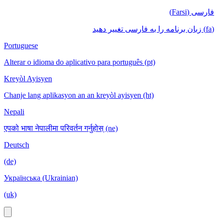
فارسی (Farsi)
(fa) زبان برنامه را به فارسی تغییر دهید
Portuguese
Alterar o idioma do aplicativo para português (pt)
Kreyòl Ayisyen
Chanje lang aplikasyon an an kreyòl ayisyen (ht)
Nepali
एपको भाषा नेपालीमा परिवर्तन गर्नुहोस् (ne)
Deutsch
(de)
Українська (Ukrainian)
(uk)