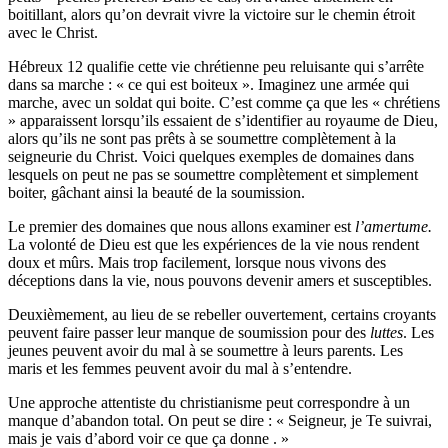
boitillant, alors qu’on devrait vivre la victoire sur le chemin étroit
avec le Christ.
Hébreux 12 qualifie cette vie chrétienne peu reluisante qui s’arrête
dans sa marche : « ce qui est boiteux ». Imaginez une armée qui
marche, avec un soldat qui boite. C’est comme ça que les « chrétiens
» apparaissent lorsqu’ils essaient de s’identifier au royaume de Dieu,
alors qu’ils ne sont pas prêts à se soumettre complètement à la
seigneurie du Christ. Voici quelques exemples de domaines dans
lesquels on peut ne pas se soumettre complètement et simplement
boiter, gâchant ainsi la beauté de la soumission.
Le premier des domaines que nous allons examiner est
l’amertume.
La volonté de Dieu est que les expériences de la vie nous rendent
doux et mûrs. Mais trop facilement, lorsque nous vivons des
déceptions dans la vie, nous pouvons devenir amers et susceptibles.
Deuxièmement, au lieu de se rebeller ouvertement, certains croyants
peuvent faire passer leur manque de soumission pour des
luttes
. Les
jeunes peuvent avoir du mal à se soumettre à leurs parents. Les
maris et les femmes peuvent avoir du mal à s’entendre.
Une approche attentiste du christianisme peut correspondre à un
manque d’abandon total. On peut se dire : « Seigneur, je Te suivrai,
mais je vais d’abord voir ce que ça donne . »