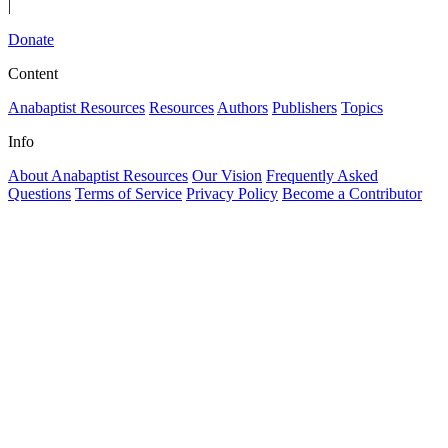
|
Donate
Content
Anabaptist Resources
Resources
Authors
Publishers
Topics
Info
About Anabaptist Resources
Our Vision
Frequently Asked
Questions
Terms of Service
Privacy Policy
Become a Contributor