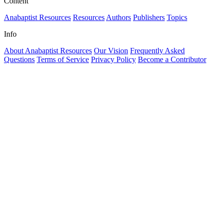
Content
Anabaptist Resources
Resources
Authors
Publishers
Topics
Info
About Anabaptist Resources
Our Vision
Frequently Asked
Questions
Terms of Service
Privacy Policy
Become a Contributor