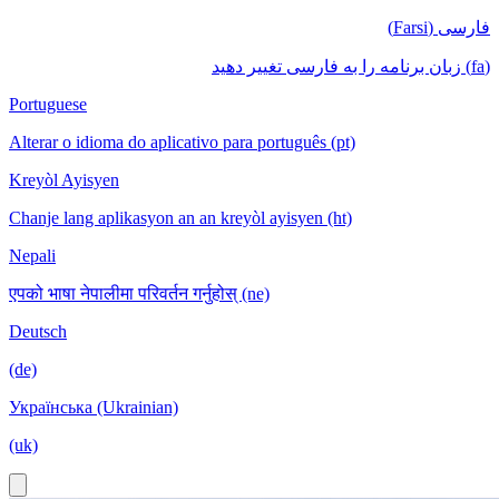
فارسی (Farsi)
(fa) زبان برنامه را به فارسی تغییر دهید
Portuguese
Alterar o idioma do aplicativo para português (pt)
Kreyòl Ayisyen
Chanje lang aplikasyon an an kreyòl ayisyen (ht)
Nepali
एपको भाषा नेपालीमा परिवर्तन गर्नुहोस् (ne)
Deutsch
(de)
Українська (Ukrainian)
(uk)