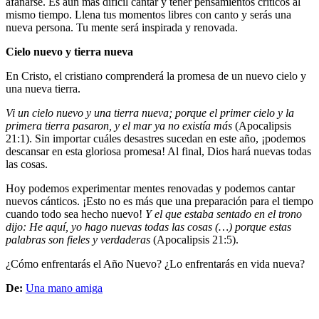
afanarse. Es aún más difícil cantar y tener pensamientos críticos al
mismo tiempo. Llena tus momentos libres con canto y serás una
nueva persona. Tu mente será inspirada y renovada.
Cielo nuevo y tierra nueva
En Cristo, el cristiano comprenderá la promesa de un nuevo cielo y
una nueva tierra.
Vi un cielo nuevo y una tierra nueva; porque el primer cielo y la
primera tierra pasaron, y el mar ya no existía más
(Apocalipsis
21:1). Sin importar cuáles desastres sucedan en este año, ¡podemos
descansar en esta gloriosa promesa! Al final, Dios hará nuevas todas
las cosas.
Hoy podemos experimentar mentes renovadas y podemos cantar
nuevos cánticos. ¡Esto no es más que una preparación para el tiempo
cuando todo sea hecho nuevo!
Y el que estaba sentado en el trono
dijo: He aquí, yo hago nuevas todas las cosas (…) porque estas
palabras son fieles y verdaderas
(Apocalipsis 21:5).
¿Cómo enfrentarás el Año Nuevo? ¿Lo enfrentarás en vida nueva?
De:
Una mano amiga