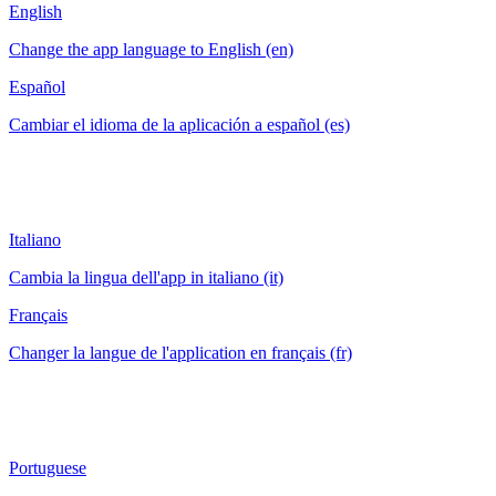
English
Change the app language to English (en)
Español
Cambiar el idioma de la aplicación a español (es)
Italiano
Cambia la lingua dell'app in italiano (it)
Français
Changer la langue de l'application en français (fr)
Portuguese