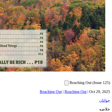
Reac
Reaching Out
|
Reachin