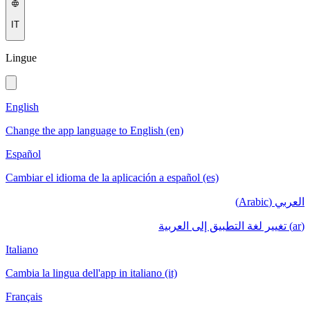
IT
Lingue
English
Change the app language to English (en)
Español
Cambiar el idioma de la aplicación a español (es)
العربي (Arabic)
(ar) تغيير لغة التطبيق إلى العربية
Italiano
Cambia la lingua dell'app in italiano (it)
Français