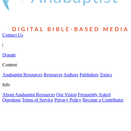
Contact Us
|
Donate
Content
Anabaptist Resources
Resources
Authors
Publishers
Topics
Info
About Anabaptist Resources
Our Vision
Frequently Asked
Questions
Terms of Service
Privacy Policy
Become a Contributor