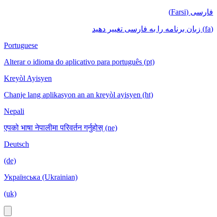
فارسی (Farsi)
(fa) زبان برنامه را به فارسی تغییر دهید
Portuguese
Alterar o idioma do aplicativo para português (pt)
Kreyòl Ayisyen
Chanje lang aplikasyon an an kreyòl ayisyen (ht)
Nepali
एपको भाषा नेपालीमा परिवर्तन गर्नुहोस् (ne)
Deutsch
(de)
Українська (Ukrainian)
(uk)