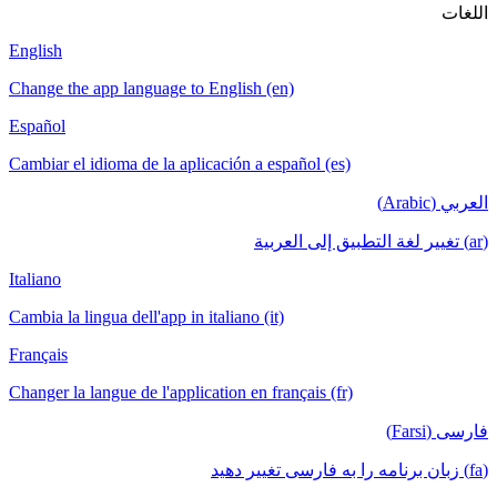
English
Change the a
Español
Cambiar el i
Italiano
Cambia la lin
Français
Changer la la