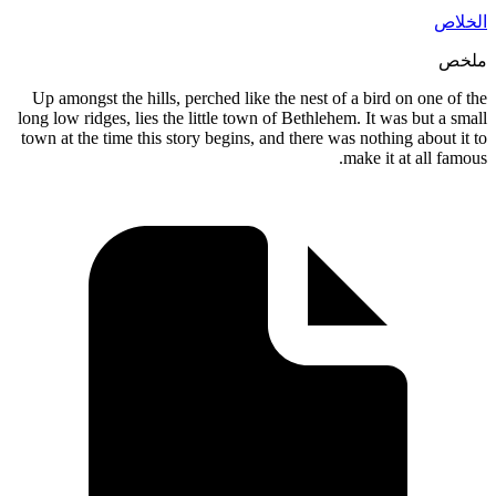
Up amongs
long low ri
town at the