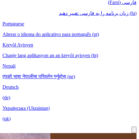
Portuguese
Alterar o id
Kreyòl Ayis
Chanje lang 
Nepali
एपको भाषा नेपा
Deutsch
(de)
Українська 
(uk)