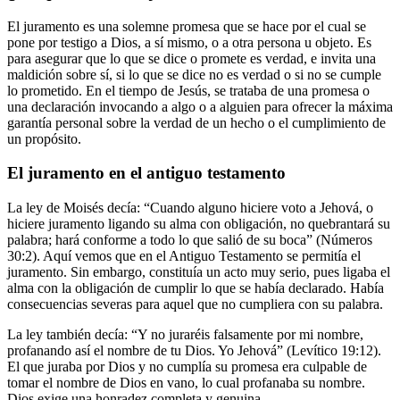
El juramento es una solemne promesa que se hace por el cual se
pone por testigo a Dios, a sí mismo, o a otra persona u objeto. Es
para asegurar que lo que se dice o promete es verdad, e invita una
maldición sobre sí, si lo que se dice no es verdad o si no se cumple
lo prometido. En el tiempo de Jesús, se trataba de una promesa o
una declaración invocando a algo o a alguien para ofrecer la máxima
garantía personal sobre la verdad de un hecho o el cumplimiento de
un propósito.
El juramento en el antiguo testamento
La ley de Moisés decía: “Cuando alguno hiciere voto a Jehová, o
hiciere juramento ligando su alma con obligación, no quebrantará su
palabra; hará conforme a todo lo que salió de su boca” (Números
30:2). Aquí vemos que en el Antiguo Testamento se permitía el
juramento. Sin embargo, constituía un acto muy serio, pues ligaba el
alma con la obligación de cumplir lo que se había declarado. Había
consecuencias severas para aquel que no cumpliera con su palabra.
La ley también decía: “Y no juraréis falsamente por mi nombre,
profanando así el nombre de tu Dios. Yo Jehová” (Levítico 19:12).
El que juraba por Dios y no cumplía su promesa era culpable de
tomar el nombre de Dios en vano, lo cual profanaba su nombre.
Dios exige una honradez completa y genuina.