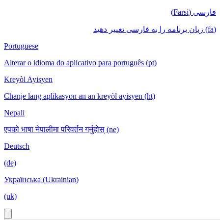
فارسی (Farsi)
(fa) زبان برنامه را به فارسی تغییر دهید
Portuguese
Alterar o idioma do aplicativo para português (pt)
Kreyòl Ayisyen
Chanje lang aplikasyon an an kreyòl ayisyen (ht)
Nepali
एपको भाषा नेपालीमा परिवर्तन गर्नुहोस् (ne)
Deutsch
(de)
Українська (Ukrainian)
(uk)