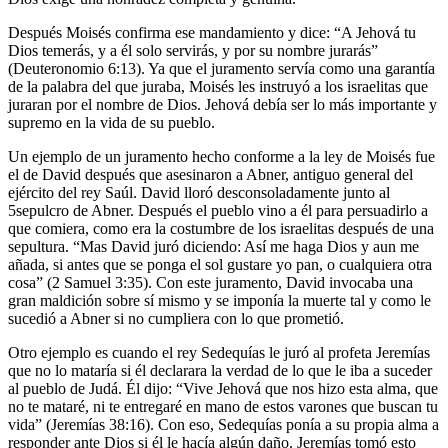
Después Moisés confirma ese mandamiento y dice: “A Jehová tu
Dios temerás, y a él solo servirás, y por su nombre jurarás”
(Deuteronomio 6:13). Ya que el juramento servía como una garantía
de la palabra del que juraba, Moisés les instruyó a los israelitas que
juraran por el nombre de Dios. Jehová debía ser lo más importante y
supremo en la vida de su pueblo.
Un ejemplo de un juramento hecho conforme a la ley de Moisés fue
el de David después que asesinaron a Abner, antiguo general del
ejército del rey Saúl. David lloró desconsoladamente junto al
5sepulcro de Abner. Después el pueblo vino a él para persuadirlo a
que comiera, como era la costumbre de los israelitas después de una
sepultura. “Mas David juró diciendo: Así me haga Dios y aun me
añada, si antes que se ponga el sol gustare yo pan, o cualquiera otra
cosa” (2 Samuel 3:35). Con este juramento, David invocaba una
gran maldición sobre sí mismo y se imponía la muerte tal y como le
sucedió a Abner si no cumpliera con lo que prometió.
Otro ejemplo es cuando el rey Sedequías le juró al profeta Jeremías
que no lo mataría si él declarara la verdad de lo que le iba a suceder
al pueblo de Judá. Él dijo: “Vive Jehová que nos hizo esta alma, que
no te mataré, ni te entregaré en mano de estos varones que buscan tu
vida” (Jeremías 38:16). Con eso, Sedequías ponía a su propia alma a
responder ante Dios si él le hacía algún daño. Jeremías tomó esto