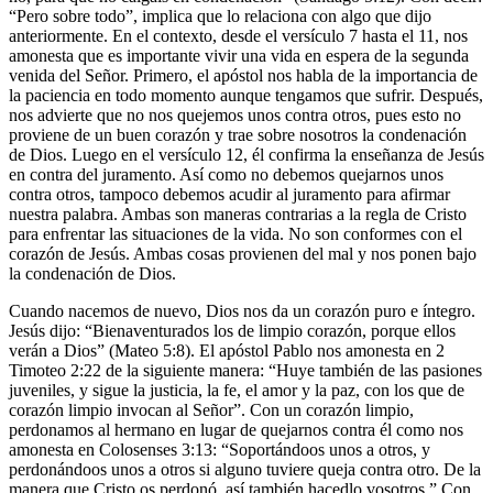
“Pero sobre todo”, implica que lo relaciona con algo que dijo
anteriormente. En el contexto, desde el versículo 7 hasta el 11, nos
amonesta que es importante vivir una vida en espera de la segunda
venida del Señor. Primero, el apóstol nos habla de la importancia de
la paciencia en todo momento aunque tengamos que sufrir. Después,
nos advierte que no nos quejemos unos contra otros, pues esto no
proviene de un buen corazón y trae sobre nosotros la condenación
de Dios. Luego en el versículo 12, él confirma la enseñanza de Jesús
en contra del juramento. Así como no debemos quejarnos unos
contra otros, tampoco debemos acudir al juramento para afirmar
nuestra palabra. Ambas son maneras contrarias a la regla de Cristo
para enfrentar las situaciones de la vida. No son conformes con el
corazón de Jesús. Ambas cosas provienen del mal y nos ponen bajo
la condenación de Dios.
Cuando nacemos de nuevo, Dios nos da un corazón puro e íntegro.
Jesús dijo: “Bienaventurados los de limpio corazón, porque ellos
verán a Dios” (Mateo 5:8). El apóstol Pablo nos amonesta en 2
Timoteo 2:22 de la siguiente manera: “Huye también de las pasiones
juveniles, y sigue la justicia, la fe, el amor y la paz, con los que de
corazón limpio invocan al Señor”. Con un corazón limpio,
perdonamos al hermano en lugar de quejarnos contra él como nos
amonesta en Colosenses 3:13: “Soportándoos unos a otros, y
perdonándoos unos a otros si alguno tuviere queja contra otro. De la
manera que Cristo os perdonó, así también hacedlo vosotros.” Con