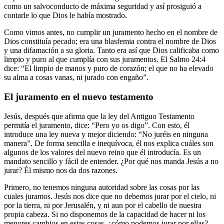
como un salvoconducto de máxima seguridad y así prosiguió a
contarle lo que Dios le había mostrado.
Como vimos antes, no cumplir un juramento hecho en el nombre de
Dios constituía pecado; era una blasfemia contra el nombre de Dios
y una difamación a su gloria. Tanto era así que Dios calificaba como
limpio y puro al que cumplía con sus juramentos. El Salmo 24:4
dice: “El limpio de manos y puro de corazón; el que no ha elevado
su alma a cosas vanas, ni jurado con engaño”.
El juramento en el nuevo testamento
Jesús, después que afirma que la ley del Antiguo Testamento
permitía el juramento, dice: “Pero yo os digo”. Con esto, él
introduce una ley nueva y mejor diciendo: “No juréis en ninguna
manera”. De forma sencilla e inequívoca, él nos explica cuáles son
algunos de los valores del nuevo reino que él introducía. Es un
mandato sencillo y fácil de entender. ¿Por qué nos manda Jesús a no
jurar? Él mismo nos da dos razones.
Primero, no tenemos ninguna autoridad sobre las cosas por las
cuales juramos. Jesús nos dice que no debemos jurar por el cielo, ni
por la tierra, ni por Jerusalén, y ni aun por el cabello de nuestra
propia cabeza. Si no disponemos de la capacidad de hacer ni los
menores cambios en estas cosas, ¿cómo podemos jurar por ellas?