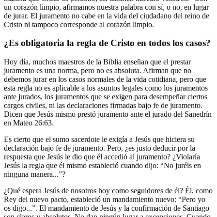
un corazón limpio, afirmamos nuestra palabra con sí, o no, en lugar
de jurar. El juramento no cabe en la vida del ciudadano del reino de
Cristo ni tampoco corresponde al corazón limpio.
¿Es obligatoria la regla de Cristo en todos los casos?
Hoy día, muchos maestros de la Biblia enseñan que el prestar
juramento es una norma, pero no es absoluta. Afirman que no
debemos jurar en los casos normales de la vida cotidiana, pero que
esta regla no es aplicable a los asuntos legales como los juramentos
ante jurados, los juramentos que se exigen para desempeñar ciertos
cargos civiles, ni las declaraciones firmadas bajo fe de juramento.
Dicen que Jesús mismo prestó juramento ante el jurado del Sanedrín
en Mateo 26:63.
Es cierto que el sumo sacerdote le exigía a Jesús que hiciera su
declaración bajo fe de juramento. Pero, ¿es justo deducir por la
respuesta que Jesús le dio que él accedió al juramento? ¿Violaría
Jesús la regla que él mismo estableció cuando dijo: “No juréis en
ninguna manera...”?
¿Qué espera Jesús de nosotros hoy como seguidores de él? Él, como
Rey del nuevo pacto, estableció un mandamiento nuevo: “Pero yo
os digo...”. El mandamiento de Jesús y la confirmación de Santiago
son claros y absolutos. No dan ningún lugar a excepciones. Cuando