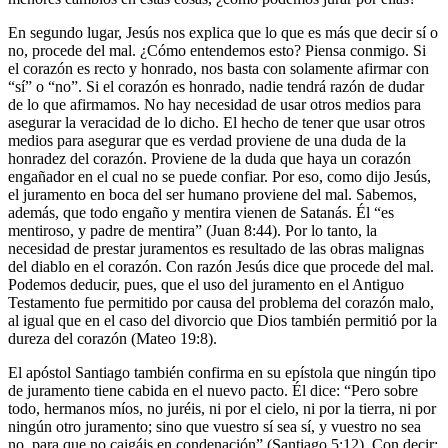
En segundo lugar, Jesús nos explica que lo que es más que decir sí o
no, procede del mal. ¿Cómo entendemos esto? Piensa conmigo. Si
el corazón es recto y honrado, nos basta con solamente afirmar con
“sí” o “no”. Si el corazón es honrado, nadie tendrá razón de dudar
de lo que afirmamos. No hay necesidad de usar otros medios para
asegurar la veracidad de lo dicho. El hecho de tener que usar otros
medios para asegurar que es verdad proviene de una duda de la
honradez del corazón. Proviene de la duda que haya un corazón
engañador en el cual no se puede confiar. Por eso, como dijo Jesús,
el juramento en boca del ser humano proviene del mal. Sabemos,
además, que todo engaño y mentira vienen de Satanás. Él “es
mentiroso, y padre de mentira” (Juan 8:44). Por lo tanto, la
necesidad de prestar juramentos es resultado de las obras malignas
del diablo en el corazón. Con razón Jesús dice que procede del mal.
Podemos deducir, pues, que el uso del juramento en el Antiguo
Testamento fue permitido por causa del problema del corazón malo,
al igual que en el caso del divorcio que Dios también permitió por la
dureza del corazón (Mateo 19:8).
El apóstol Santiago también confirma en su epístola que ningún tipo
de juramento tiene cabida en el nuevo pacto. Él dice: “Pero sobre
todo, hermanos míos, no juréis, ni por el cielo, ni por la tierra, ni por
ningún otro juramento; sino que vuestro sí sea sí, y vuestro no sea
no, para que no caigáis en condenación” (Santiago 5:12). Con decir: