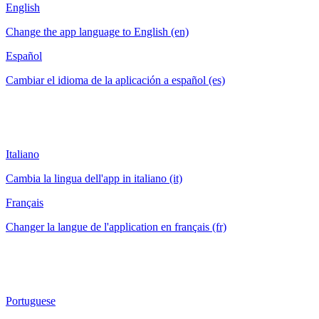
English
Change the app language to English (en)
Español
Cambiar el idioma de la aplicación a español (es)
Italiano
Cambia la lingua dell'app in italiano (it)
Français
Changer la langue de l'application en français (fr)
Portuguese