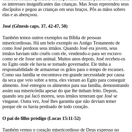
os interesses insignificantes das crianças. Mas Jesus repreendeu seus
discípulos e pegou as crianças em seus braços. Pôs as mãos sobres
elas e as abençoou.
José (Gênesis caps. 37, 42-47, 50)
Também temos outros exemplos na Bíblia de pessoas
misericordiosas. Há um belo exemplo no Antigo Testamento de
como José perdoou seus irmãos. Quando José era jovem, seus
irmãos haviam sido cruéis com ele, vendendo-o para ser escravo
como se ele fosse um animal. Muitos anos depois, José recebeu-os
no Egito onde ele havia se tornado governador. Ele tinha a
responsabilidade de armazenar os grãos para o tempo de escassez.
Como sua família se encontrava em grande necessidade por causa
da seca que veio sobre a terra, eles vieram ao Egito para conseguir
alimento. José entregou os alimentos para sua família, demonstrando
assim sua misericórdia apesar do que lhe tinham feito. Depois,
quando seu pai Jacó morreu, seus irmãos temeram que José se
vingasse. Outra vez, José lhes garantiu que não deviam temer
porque ele os havia perdoado de todo coração.
O pai do filho pródigo (Lucas 15:11-52)
Também vemos o coração misericordioso de Deus expresso no