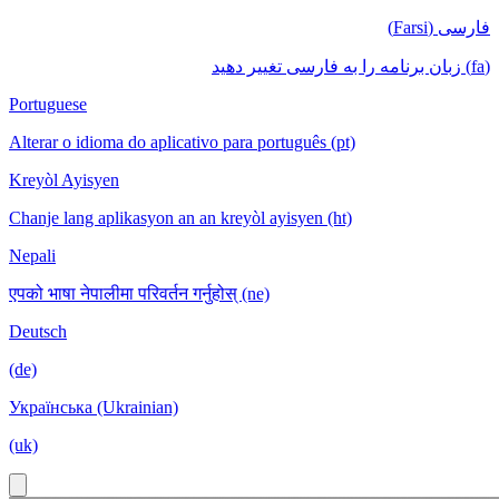
فارسی (Farsi)
(fa) زبان برنامه را به فارسی تغییر دهید
Portuguese
Alterar o idioma do aplicativo para português (pt)
Kreyòl Ayisyen
Chanje lang aplikasyon an an kreyòl ayisyen (ht)
Nepali
एपको भाषा नेपालीमा परिवर्तन गर्नुहोस् (ne)
Deutsch
(de)
Українська (Ukrainian)
(uk)