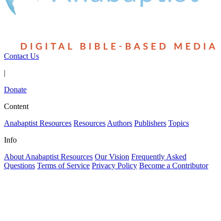
Contact Us
|
Donate
Content
Anabaptist Resources
Resources
Authors
Publishers
Topics
Info
About Anabaptist Resources
Our Vision
Frequently Asked
Questions
Terms of Service
Privacy Policy
Become a Contributor