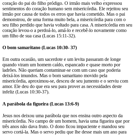
coração do pai do filho pródigo. O irmão mais velho expressou
sentimentos do coração humano sem misericórdia. Ele rejeitou seu
irmão por causa de todos os erros que havia cometido. Mas o pai
demonstrou, de uma forma muito bela, a misericórdia para com o
seu filho perdido que havia voltado para casa. A misericórdia em seu
coração levou-o a perdoá-lo, amá-lo e recebê-lo novamente como
um filho de sua casa (Lucas 15:11-32).
O bom samaritano (Lucas 10:30- 37)
Em outra ocasião, um sacerdote e um levita passaram de longe
quando viram um homem caído, espancado e quase morto por
ladrões. Não queriam contaminar-se com um caso que poderia
deixá-los imundos. Mas o bom samaritano movido pela
misericórdia, aproximou-se, desceu de seu jumento e o serviu com
amor. Ele deu do que era seu para prover as necessidades deste
infeliz (Lucas 10:30-37).
A parábola da figueira (Lucas 13:6-9)
Jesus nos deixou uma parábola que nos ensina outro aspecto da
misericórdia. No campo de um homem, havia uma figueira que por
três anos não dava fruto. O dono ficou impaciente e mandou seu
servo cortá-la. Mas o servo pediu que lhe desse mais um ano para