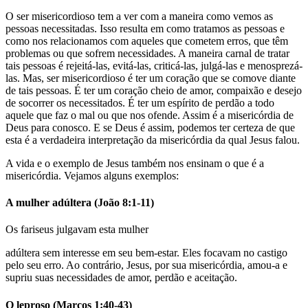
O ser misericordioso tem a ver com a maneira como vemos as
pessoas necessitadas. Isso resulta em como tratamos as pessoas e
como nos relacionamos com aqueles que cometem erros, que têm
problemas ou que sofrem necessidades. A maneira carnal de tratar
tais pessoas é rejeitá-las, evitá-las, criticá-las, julgá-las e menosprezá-
las. Mas, ser misericordioso é ter um coração que se comove diante
de tais pessoas. É ter um coração cheio de amor, compaixão e desejo
de socorrer os necessitados. É ter um espírito de perdão a todo
aquele que faz o mal ou que nos ofende. Assim é a misericórdia de
Deus para conosco. E se Deus é assim, podemos ter certeza de que
esta é a verdadeira interpretação da misericórdia da qual Jesus falou.
A vida e o exemplo de Jesus também nos ensinam o que é a
misericórdia. Vejamos alguns exemplos:
A mulher adúltera (João 8:1-11)
Os fariseus julgavam esta mulher
adúltera sem interesse em seu bem-estar. Eles focavam no castigo
pelo seu erro. Ao contrário, Jesus, por sua misericórdia, amou-a e
supriu suas necessidades de amor, perdão e aceitação.
O leproso (Marcos 1:40-43)