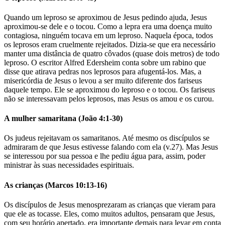
Quando um leproso se aproximou de Jesus pedindo ajuda, Jesus
aproximou-se dele e o tocou. Como a lepra era uma doença muito
contagiosa, ninguém tocava em um leproso. Naquela época, todos
os leprosos eram cruelmente rejeitados. Dizia-se que era necessário
manter uma distância de quatro côvados (quase dois metros) de todo
leproso. O escritor Alfred Edersheim conta sobre um rabino que
disse que atirava pedras nos leprosos para afugentá-los. Mas, a
misericórdia de Jesus o levou a ser muito diferente dos fariseus
daquele tempo. Ele se aproximou do leproso e o tocou. Os fariseus
não se interessavam pelos leprosos, mas Jesus os amou e os curou.
A mulher samaritana (João 4:1-30)
Os judeus rejeitavam os samaritanos. Até mesmo os discípulos se
admiraram de que Jesus estivesse falando com ela (v.27). Mas Jesus
se interessou por sua pessoa e lhe pediu água para, assim, poder
ministrar às suas necessidades espirituais.
As crianças (Marcos 10:13-16)
Os discípulos de Jesus menosprezaram as crianças que vieram para
que ele as tocasse. Eles, como muitos adultos, pensaram que Jesus,
com seu horário apertado, era importante demais para levar em conta