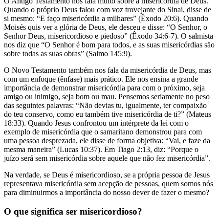
O Antigo Testamento nos fala muito sobre a misericórdia de Deus.
Quando o próprio Deus falou com voz trovejante do Sinai, disse de
si mesmo: “E faço misericórdia a milhares” (Êxodo 20:6). Quando
Moisés quis ver a glória de Deus, ele desceu e disse: “O Senhor, o
Senhor Deus, misericordioso e piedoso” (Êxodo 34:6-7). O salmista
nos diz que “O Senhor é bom para todos, e as suas misericórdias são
sobre todas as suas obras” (Salmo 145:9).
O Novo Testamento também nos fala da misericórdia de Deus, mas
com um enfoque (ênfase) mais prático. Ele nos ensina a grande
importância de demonstrar misericórdia para com o próximo, seja
amigo ou inimigo, seja bom ou mau. Pensemos seriamente no peso
das seguintes palavras: “Não devias tu, igualmente, ter compaixão
do teu conservo, como eu também tive misericórdia de ti?” (Mateus
18:33). Quando Jesus confrontou um intérprete da lei com o
exemplo de misericórdia que o samaritano demonstrou para com
uma pessoa desprezada, ele disse de forma objetiva: “Vai, e faze da
mesma maneira” (Lucas 10:37). Em Tiago 2:13, diz: “Porque o
juízo será sem misericórdia sobre aquele que não fez misericórdia”.
Na verdade, se Deus é misericordioso, se a própria pessoa de Jesus
representava misericórdia sem acepção de pessoas, quem somos nós
para diminuirmos a importância do nosso dever de fazer o mesmo?
O que significa ser misericordioso?