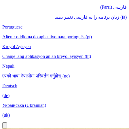
فارسی (Farsi)
(fa) زبان برنامه را به فارسی تغییر دهید
Portuguese
Alterar o idioma do aplicativo para português (pt)
Kreyòl Ayisyen
Chanje lang aplikasyon an an kreyòl ayisyen (ht)
Nepali
एपको भाषा नेपालीमा परिवर्तन गर्नुहोस् (ne)
Deutsch
(de)
Українська (Ukrainian)
(uk)