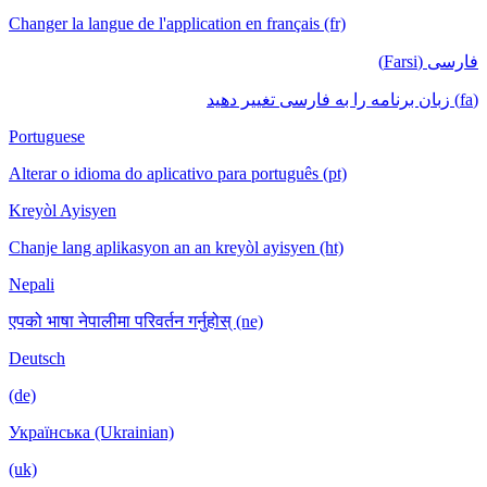
Changer la langue de l'application en français (fr)
فارسی (Farsi)
(fa) زبان برنامه را به فارسی تغییر دهید
Portuguese
Alterar o idioma do aplicativo para português (pt)
Kreyòl Ayisyen
Chanje lang aplikasyon an an kreyòl ayisyen (ht)
Nepali
एपको भाषा नेपालीमा परिवर्तन गर्नुहोस् (ne)
Deutsch
(de)
Українська (Ukrainian)
(uk)