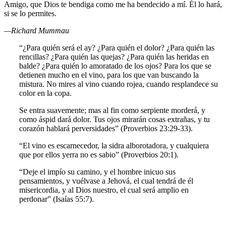
Amigo, que Dios te bendiga como me ha bendecido a mí. Él lo hará,
si se lo permites.
—Richard Mummau
“¿Para quién será el ay? ¿Para quién el dolor? ¿Para quién las
rencillas? ¿Para quién las quejas? ¿Para quién las heridas en
balde? ¿Para quién lo amoratado de los ojos? Para los que se
detienen mucho en el vino, para los que van buscando la
mistura. No mires al vino cuando rojea, cuando resplandece su
color en la copa.
Se entra suavemente; mas al fin como serpiente morderá, y
como áspid dará dolor. Tus ojos mirarán cosas extrañas, y tu
corazón hablará perversidades” (Proverbios 23:29-33).
“El vino es escarnecedor, la sidra alborotadora, y cualquiera
que por ellos yerra no es sabio” (Proverbios 20:1).
“Deje el impío su camino, y el hombre inicuo sus
pensamientos, y vuélvase a Jehová, el cual tendrá de él
misericordia, y al Dios nuestro, el cual será amplio en
perdonar” (Isaías 55:7).