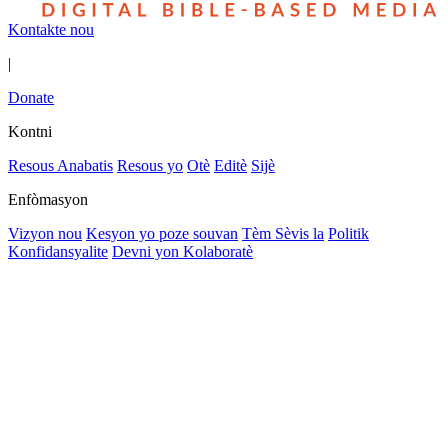
Kontakte nou
|
Donate
Kontni
Resous Anabatis
Resous yo
Otè
Editè
Sijè
Enfòmasyon
Vizyon nou
Kesyon yo poze souvan
Tèm Sèvis la
Politik
Konfidansyalite
Devni yon Kolaboratè