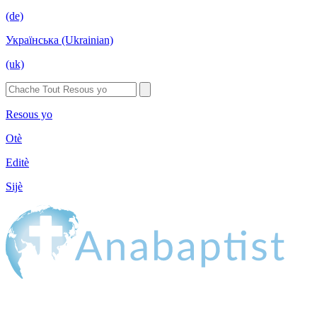
(de)
Українська (Ukrainian)
(uk)
Resous yo
Otè
Editè
Sijè