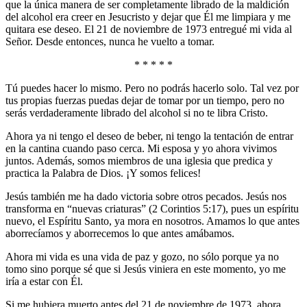
que la única manera de ser completamente librado de la maldición
del alcohol era creer en Jesucristo y dejar que Él me limpiara y me
quitara ese deseo. El 21 de noviembre de 1973 entregué mi vida al
Señor. Desde entonces, nunca he vuelto a tomar.
* * * * *
Tú puedes hacer lo mismo. Pero no podrás hacerlo solo. Tal vez por
tus propias fuerzas puedas dejar de tomar por un tiempo, pero no
serás verdaderamente librado del alcohol si no te libra Cristo.
Ahora ya ni tengo el deseo de beber, ni tengo la tentación de entrar
en la cantina cuando paso cerca. Mi esposa y yo ahora vivimos
juntos. Además, somos miembros de una iglesia que predica y
practica la Palabra de Dios. ¡Y somos felices!
Jesús también me ha dado victoria sobre otros pecados. Jesús nos
transforma en “nuevas criaturas” (2 Corintios 5:17), pues un espíritu
nuevo, el Espíritu Santo, ya mora en nosotros. Amamos lo que antes
aborrecíamos y aborrecemos lo que antes amábamos.
Ahora mi vida es una vida de paz y gozo, no sólo porque ya no
tomo sino porque sé que si Jesús viniera en este momento, yo me
iría a estar con Él.
Si me hubiera muerto antes del 21 de noviembre de 1973, ahora