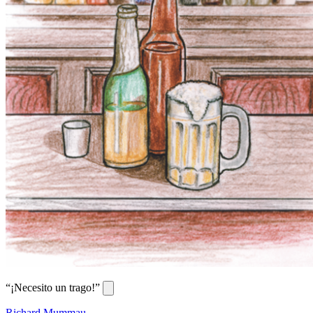
“¡Necesito un trago!”
Richard Mummau