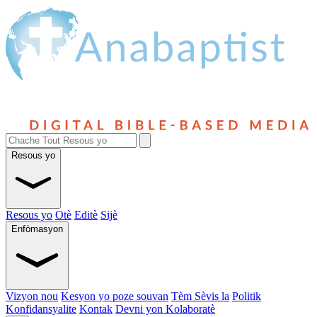
Resous yo
Resous yo
Otè
Editè
Sijè
Enfòmasyon
Vizyon nou
Kesyon yo poze souvan
Tèm Sèvis la
Politik
Konfidansyalite
Kontak
Devni yon Kolaboratè