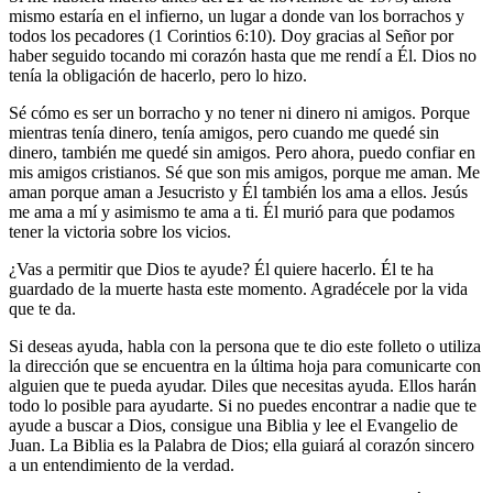
mismo estaría en el infierno, un lugar a donde van los borrachos y
todos los pecadores (1 Corintios 6:10). Doy gracias al Señor por
haber seguido tocando mi corazón hasta que me rendí a Él. Dios no
tenía la obligación de hacerlo, pero lo hizo.
Sé cómo es ser un borracho y no tener ni dinero ni amigos. Porque
mientras tenía dinero, tenía amigos, pero cuando me quedé sin
dinero, también me quedé sin amigos. Pero ahora, puedo confiar en
mis amigos cristianos. Sé que son mis amigos, porque me aman. Me
aman porque aman a Jesucristo y Él también los ama a ellos. Jesús
me ama a mí y asimismo te ama a ti. Él murió para que podamos
tener la victoria sobre los vicios.
¿Vas a permitir que Dios te ayude? Él quiere hacerlo. Él te ha
guardado de la muerte hasta este momento. Agradécele por la vida
que te da.
Si deseas ayuda, habla con la persona que te dio este folleto o utiliza
la dirección que se encuentra en la última hoja para comunicarte con
alguien que te pueda ayudar. Diles que necesitas ayuda. Ellos harán
todo lo posible para ayudarte. Si no puedes encontrar a nadie que te
ayude a buscar a Dios, consigue una Biblia y lee el Evangelio de
Juan. La Biblia es la Palabra de Dios; ella guiará al corazón sincero
a un entendimiento de la verdad.