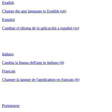
English
Change the app language to English (en)
Español
Cambiar el idioma de la aplicación a español (es)
Italiano
Cambia la lingua dell'app in italiano (it)
Français
Changer la langue de l'application en français (fr)
Portuguese