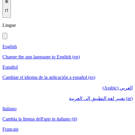
IT
Lingue
English
Change the app language to English (en)
Español
Cambiar el idioma de la aplicación a español (es)
العربي (Arabic)
(ar) تغيير لغة التطبيق إلى العربية
Italiano
Cambia la lingua dell'app in italiano (it)
Français