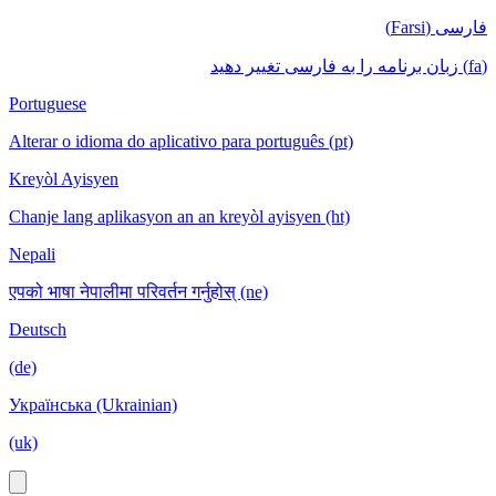
فارسی (Farsi)
(fa) زبان برنامه را به فارسی تغییر دهید
Portuguese
Alterar o idioma do aplicativo para português (pt)
Kreyòl Ayisyen
Chanje lang aplikasyon an an kreyòl ayisyen (ht)
Nepali
एपको भाषा नेपालीमा परिवर्तन गर्नुहोस् (ne)
Deutsch
(de)
Українська (Ukrainian)
(uk)