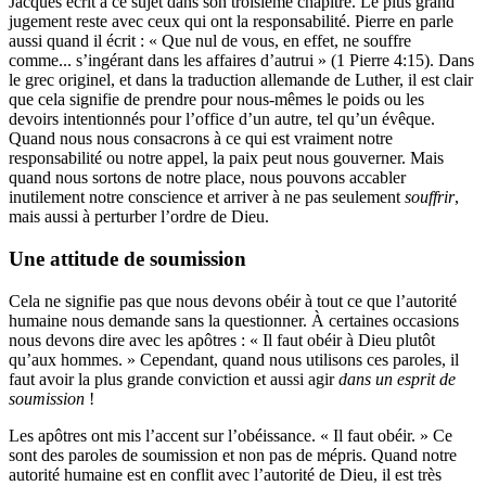
Jacques écrit à ce sujet dans son troisième chapitre. Le plus grand
jugement reste avec ceux qui ont la responsabilité. Pierre en parle
aussi quand il écrit : « Que nul de vous, en effet, ne souffre
comme... s’ingérant dans les affaires d’autrui » (1 Pierre 4:15). Dans
le grec originel, et dans la traduction allemande de Luther, il est clair
que cela signifie de prendre pour nous-mêmes le poids ou les
devoirs intentionnés pour l’office d’un autre, tel qu’un évêque.
Quand nous nous consacrons à ce qui est vraiment notre
responsabilité ou notre appel, la paix peut nous gouverner. Mais
quand nous sortons de notre place, nous pouvons accabler
inutilement notre conscience et arriver à ne pas seulement
souffrir
,
mais aussi à perturber l’ordre de Dieu.
Une attitude de soumission
Cela ne signifie pas que nous devons obéir à tout ce que l’autorité
humaine nous demande sans la questionner. À certaines occasions
nous devons dire avec les apôtres : « Il faut obéir à Dieu plutôt
qu’aux hommes. » Cependant, quand nous utilisons ces paroles, il
faut avoir la plus grande conviction et aussi agir
dans un esprit de
soumission
!
Les apôtres ont mis l’accent sur l’obéissance. « Il faut obéir. » Ce
sont des paroles de soumission et non pas de mépris. Quand notre
autorité humaine est en conflit avec l’autorité de Dieu, il est très