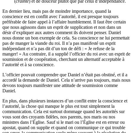
(
crainte
) et de douceur plutôt que par celui d’indépendance.
En dernier lieu, mais pas de moindre importance, quand la
conscience est en conflit avec l’autorité, il est presque toujours
préférable de faire appel à l’affaire humblement. Il faut être certain
que nous agissons dans un esprit de supplication et non dans un
désir d’expliquer aux autres comment ils doivent penser. Daniel
nous donne un bon exemple de cela. Sa conscience ne lui permettait
pas de manger la viande du roi. Il n’a pas manifesté un esprit
indépendant et n’a pas dit d’un ton de défi : « Je refuse de la
manger! » Au contraire, il a supplié l’officier du roi avec un esprit de
soumission et de coopération, cherchant un alternatif acceptable à
l’autorité et à sa conscience.
L’officier pouvait comprendre que Daniel n’était pas obstiné, et il a
accordé la demande de Daniel. Cela n’arrive pas toujours, mais nous
devons toujours manifester une attitude de soumission comme
Daniel.
En plus, dans plusieurs instances d’un conflit entre la conscience et
l’autorité, la chose qui manque le plus est tout simplement la
communication. Cela est surtout dommage quand les autorités sur
vous sont des croyants fidèles, nos parents, nos maris ou nos
ministres dans l’Église. Sauf si le mari ou l’Église est en erreur ou
apostat, quand on supplie et quand on communique ce qui trouble
son cœur, la communication seule mène souvent à la résolution du