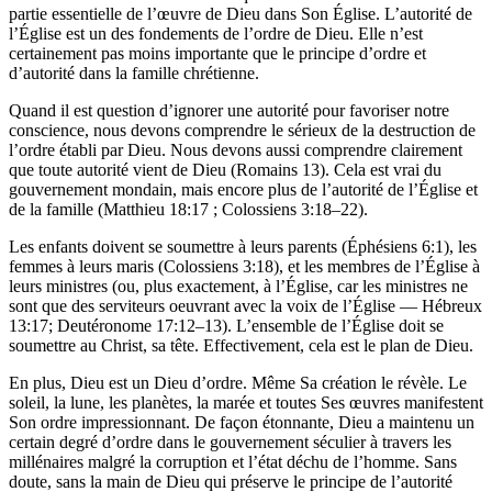
partie essentielle de l’œuvre de Dieu dans Son Église. L’autorité de
l’Église est un des fondements de l’ordre de Dieu. Elle n’est
certainement pas moins importante que le principe d’ordre et
d’autorité dans la famille chrétienne.
Quand il est question d’ignorer une autorité pour favoriser notre
conscience, nous devons comprendre le sérieux de la destruction de
l’ordre établi par Dieu. Nous devons aussi comprendre clairement
que toute autorité vient de Dieu (Romains 13). Cela est vrai du
gouvernement mondain, mais encore plus de l’autorité de l’Église et
de la famille (Matthieu 18:17 ; Colossiens 3:18–22).
Les enfants doivent se soumettre à leurs parents (Éphésiens 6:1), les
femmes à leurs maris (Colossiens 3:18), et les membres de l’Église à
leurs ministres (ou, plus exactement, à l’Église, car les ministres ne
sont que des serviteurs oeuvrant avec la voix de l’Église — Hébreux
13:17; Deutéronome 17:12–13). L’ensemble de l’Église doit se
soumettre au Christ, sa tête. Effectivement, cela est le plan de Dieu.
En plus, Dieu est un Dieu d’ordre. Même Sa création le révèle. Le
soleil, la lune, les planètes, la marée et toutes Ses œuvres manifestent
Son ordre impressionnant. De façon étonnante, Dieu a maintenu un
certain degré d’ordre dans le gouvernement séculier à travers les
millénaires malgré la corruption et l’état déchu de l’homme. Sans
doute, sans la main de Dieu qui préserve le principe de l’autorité