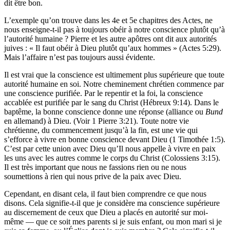
dit être bon.
L’exemple qu’on trouve dans les 4e et 5e chapitres des Actes, ne
nous enseigne-t-il pas à toujours obéir à notre conscience plutôt qu’à
l’autorité humaine ? Pierre et les autre apôtres ont dit aux autorités
juives : « Il faut obéir à Dieu plutôt qu’aux hommes » (Actes 5:29).
Mais l’affaire n’est pas toujours aussi évidente.
Il est vrai que la conscience est ultimement plus supérieure que toute
autorité humaine en soi. Notre cheminement chrétien commence par
une conscience purifiée. Par le repentir et la foi, la conscience
accablée est purifiée par le sang du Christ (Hébreux 9:14). Dans le
baptême, la bonne conscience donne une réponse (alliance ou
Bund
en allemand) à Dieu. (Voir 1 Pierre 3:21). Toute notre vie
chrétienne, du commencement jusqu’à la fin, est une vie qui
s’efforce à vivre en bonne conscience devant Dieu (1 Timothée 1:5).
C’est par cette union avec Dieu qu’Il nous appelle à vivre en paix
les uns avec les autres comme le corps du Christ (Colossiens 3:15).
Il est très important que nous ne fassions rien ou ne nous
soumettions à rien qui nous prive de la paix avec Dieu.
Cependant, en disant cela, il faut bien comprendre ce que nous
disons. Cela signifie-t-il que je considère ma conscience supérieure
au discernement de ceux que Dieu a placés en autorité sur moi-
même — que ce soit mes parents si je suis enfant, ou mon mari si je