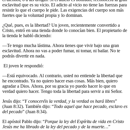
esclavitud que es su vicio. El adicto al vicio no tiene las fuerzas para
resistir lo que el cuerpo le pide. Las exigencias del cuerpo son más
fuertes que la voluntad propia y lo dominan.
¿Qué, pues, es la libertad? Un joven, recientemente convertido a
Cristo, entró en una tienda donde lo conocían bien. El propietario de
la tienda le habló diciendo:
—Te tengo mucha lástima. Ahora tienes que vivir bajo una gran
esclavitud. Ahora no vas a poder fumar, ni tomar, ni bailar. No te
podrás divertir en nada.
El joven le respondió:
—Está equivocado. Al contrario, usted no entiende la libertad que
he encontrado. Ya no quiero hacer esas cosas. Más bien, quiero
agradar a Dios. Ahora, por su gracia yo puedo hacer lo que en
verdad quiero hacer. Tengo toda la libertad para servir a mi Señor.
Jesús dijo: “
Y conoceréis la verdad, y la verdad os hará libres
”
(Juan 8:32). También dijo: “
Todo aquel que hace pecado, esclavo es
del pecado
” (Juan 8:34).
El apóstol Pablo dijo: “
Porque la ley del Espíritu de vida en Cristo
Jesús me ha librado de la ley del pecado y de la muerte…
”