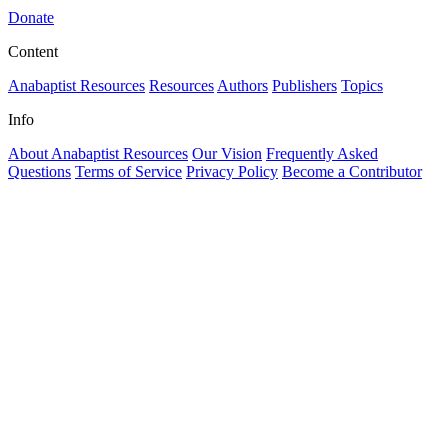
Donate
Content
Anabaptist Resources
Resources
Authors
Publishers
Topics
Info
About Anabaptist Resources
Our Vision
Frequently Asked
Questions
Terms of Service
Privacy Policy
Become a Contributor