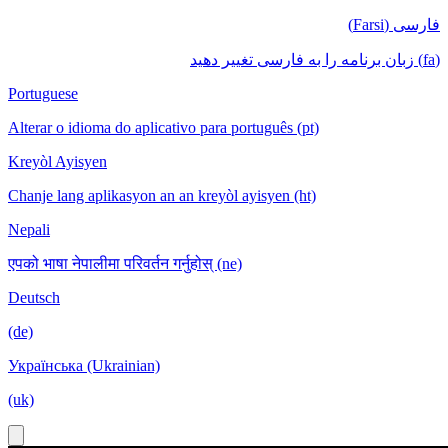
فارسی (Farsi)
(fa) زبان برنامه را به فارسی تغییر دهید
Portuguese
Alterar o idioma do aplicativo para português (pt)
Kreyòl Ayisyen
Chanje lang aplikasyon an an kreyòl ayisyen (ht)
Nepali
एपको भाषा नेपालीमा परिवर्तन गर्नुहोस् (ne)
Deutsch
(de)
Українська (Ukrainian)
(uk)