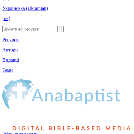
Українська (Ukrainian)
(uk)
Ресурси
Автори
Видавці
Теми