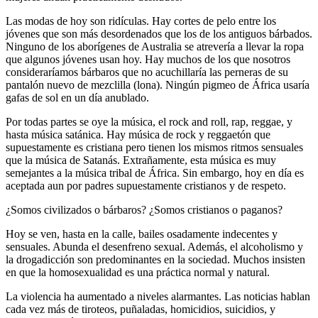
Las modas de hoy son ridículas. Hay cortes de pelo entre los
jóvenes que son más desordenados que los de los antiguos bárbados.
Ninguno de los aborígenes de Australia se atrevería a llevar la ropa
que algunos jóvenes usan hoy. Hay muchos de los que nosotros
consideraríamos bárbaros que no acuchillaría las perneras de su
pantalón nuevo de mezclilla (lona). Ningún pigmeo de África usaría
gafas de sol en un día anublado.
Por todas partes se oye la música, el rock and roll, rap, reggae, y
hasta música satánica. Hay música de rock y reggaetón que
supuestamente es cristiana pero tienen los mismos ritmos sensuales
que la música de Satanás. Extrañamente, esta música es muy
semejantes a la música tribal de África. Sin embargo, hoy en día es
aceptada aun por padres supuestamente cristianos y de respeto.
¿Somos civilizados o bárbaros? ¿Somos cristianos o paganos?
Hoy se ven, hasta en la calle, bailes osadamente indecentes y
sensuales. Abunda el desenfreno sexual. Además, el alcoholismo y
la drogadicción son predominantes en la sociedad. Muchos insisten
en que la homosexualidad es una práctica normal y natural.
La violencia ha aumentado a niveles alarmantes. Las noticias hablan
cada vez más de tiroteos, puñaladas, homicidios, suicidios, y