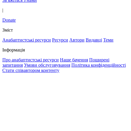
Зв'яжіться з нами
|
Donate
Зміст
Анабаптистські ресурси
Ресурси
Автори
Видавці
Теми
Інформація
Про анабаптистські ресурси
Наше бачення
Поширені
запитання
Умови обслуговування
Політика конфіденційності
Стати співавтором контенту