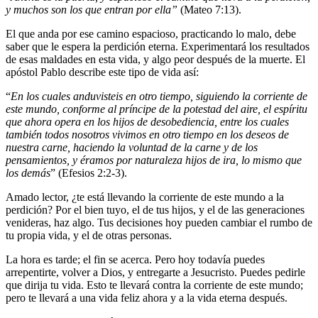
y muchos son los que entran por ella”
(Mateo 7:13).
El que anda por ese camino espacioso, practicando lo malo, debe
saber que le espera la perdición eterna. Experimentará los resultados
de esas maldades en esta vida, y algo peor después de la muerte. El
apóstol Pablo describe este tipo de vida así:
“
En los cuales anduvisteis en otro tiempo, siguiendo la corriente de
este mundo, conforme al príncipe de la potestad del aire, el espíritu
que ahora opera en los hijos de desobediencia, entre los cuales
también todos nosotros vivimos en otro tiempo en los deseos de
nuestra carne, haciendo la voluntad de la carne y de los
pensamientos, y éramos por naturaleza hijos de ira, lo mismo que
los demás
” (Efesios 2:2-3).
Amado lector, ¿te está llevando la corriente de este mundo a la
perdición? Por el bien tuyo, el de tus hijos, y el de las generaciones
venideras, haz algo. Tus decisiones hoy pueden cambiar el rumbo de
tu propia vida, y el de otras personas.
La hora es tarde; el fin se acerca. Pero hoy todavía puedes
arrepentirte, volver a Dios, y entregarte a Jesucristo. Puedes pedirle
que dirija tu vida. Esto te llevará contra la corriente de este mundo;
pero te llevará a una vida feliz ahora y a la vida eterna después.