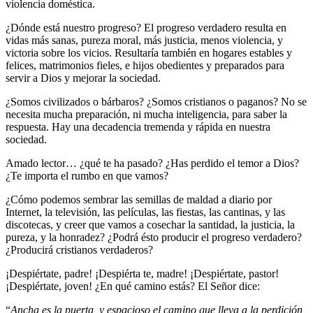
violencia doméstica.
¿Dónde está nuestro progreso? El progreso verdadero resulta en
vidas más sanas, pureza moral, más justicia, menos violencia, y
victoria sobre los vicios. Resultaría también en hogares estables y
felices, matrimonios fieles, e hijos obedientes y preparados para
servir a Dios y mejorar la sociedad.
¿Somos civilizados o bárbaros? ¿Somos cristianos o paganos? No se
necesita mucha preparación, ni mucha inteligencia, para saber la
respuesta. Hay una decadencia tremenda y rápida en nuestra
sociedad.
Amado lector… ¿qué te ha pasado? ¿Has perdido el temor a Dios?
¿Te importa el rumbo en que vamos?
¿Cómo podemos sembrar las semillas de maldad a diario por
Internet, la televisión, las películas, las fiestas, las cantinas, y las
discotecas, y creer que vamos a cosechar la santidad, la justicia, la
pureza, y la honradez? ¿Podrá ésto producir el progreso verdadero?
¿Producirá cristianos verdaderos?
¡Despiértate, padre! ¡Despiérta te, madre! ¡Despiértate, pastor!
¡Despiértate, joven! ¿En qué camino estás? El Señor dice:
“
Ancha es la puerta, y espacioso el camino que lleva a la perdición,