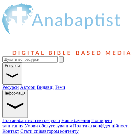
Ресурси
Ресурси
Автори
Видавці
Теми
Інформація
Про анабаптистські ресурси
Наше бачення
Поширені
запитання
Умови обслуговування
Політика конфіденційності
Контакт
Стати співавтором контенту