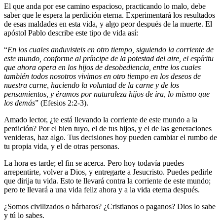
El que anda por ese camino espacioso, practicando lo malo, debe
saber que le espera la perdición eterna. Experimentará los resultados
de esas maldades en esta vida, y algo peor después de la muerte. El
apóstol Pablo describe este tipo de vida así:
“
En los cuales anduvisteis en otro tiempo, siguiendo la corriente de
este mundo, conforme al príncipe de la potestad del aire, el espíritu
que ahora opera en los hijos de desobediencia, entre los cuales
también todos nosotros vivimos en otro tiempo en los deseos de
nuestra carne, haciendo la voluntad de la carne y de los
pensamientos, y éramos por naturaleza hijos de ira, lo mismo que
los demás
” (Efesios 2:2-3).
Amado lector, ¿te está llevando la corriente de este mundo a la
perdición? Por el bien tuyo, el de tus hijos, y el de las generaciones
venideras, haz algo. Tus decisiones hoy pueden cambiar el rumbo de
tu propia vida, y el de otras personas.
La hora es tarde; el fin se acerca. Pero hoy todavía puedes
arrepentirte, volver a Dios, y entregarte a Jesucristo. Puedes pedirle
que dirija tu vida. Esto te llevará contra la corriente de este mundo;
pero te llevará a una vida feliz ahora y a la vida eterna después.
¿Somos civilizados o bárbaros? ¿Cristianos o paganos? Dios lo sabe
y tú lo sabes.