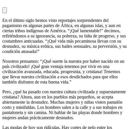
En el último siglo hemos visto reportajes sorprendentes del
paganismo en algunas partes de África, en algunas islas, y aun en
ciertas tribus indígenas de América. “¡Qué lamentable!” decimos,
refiriéndonos a su ignorancia, su pobreza, su falta de progreso, y sus
costumbres anticuadas. “¡Qué vida más pecaminosa llevan con su
desnudez, su música erótica, sus bailes sensuales, su perversión, y su
condición atrasada!”
Nosotros pensamos: “¡Qué suerte la nuestra por haber nacido en un
país civilizado! ¡Qué gran ventaja tenemos por vivir en una
civilización avanzada, educada, progresista, y cristiana! Tenemos
que llevar nuestra civilización a esos desdichados para que ellos
también disfruten de esta buena vida.”
Pero, ¿qué ha pasado con nuestra cultura civilizada y supuestamente
cristiana? Ahora, aun en los pueblos más pequeños, se acepta
abiertamente la desnudez. Muchas mujeres y niñas visten pantalón
corto y minifaldas. Los hombres salen a la calle y a sus trabajos en
pantaloneta y sin camisa. Ni hablar de las playas donde hombres y
mujeres andan prácticamente desnudos.
Las modas de hoy son ridículas. Hay cortes de pelo entre los