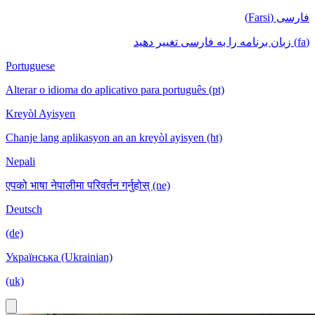
فارسی (Farsi)
(fa) زبان برنامه را به فارسی تغییر دهید
Portuguese
Alterar o idioma do aplicativo para português (pt)
Kreyòl Ayisyen
Chanje lang aplikasyon an an kreyòl ayisyen (ht)
Nepali
एपको भाषा नेपालीमा परिवर्तन गर्नुहोस् (ne)
Deutsch
(de)
Українська (Ukrainian)
(uk)