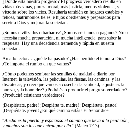
¿Dónde está nuestro progreso? El progreso verdadero resulta en
vidas más sanas, pureza moral, más justicia, menos violencia, y
victoria sobre los vicios. Resultaría también en hogares estables y
felices, matrimonios fieles, e hijos obedientes y preparados para
servir a Dios y mejorar la sociedad.
¿Somos civilizados o bárbaros? ¿Somos cristianos o paganos? No se
necesita mucha preparación, ni mucha inteligencia, para saber la
respuesta. Hay una decadencia tremenda y rápida en nuestra
sociedad.
Amado lector… ¿qué te ha pasado? ¿Has perdido el temor a Dios?
¿Te importa el rumbo en que vamos?
¿Cómo podemos sembrar las semillas de maldad a diario por
Internet, la televisión, las películas, las fiestas, las cantinas, y las
discotecas, y creer que vamos a cosechar la santidad, la justicia, la
pureza, y la honradez? ¿Podrá ésto producir el progreso verdadero?
¿Producirá cristianos verdaderos?
¡Despiértate, padre! ¡Despiérta te, madre! ¡Despiértate, pastor!
¡Despiértate, joven! ¿En qué camino estás? El Señor dice:
“
Ancha es la puerta, y espacioso el camino que lleva a la perdición,
y muchos son los que entran por ella”
(Mateo 7:13).