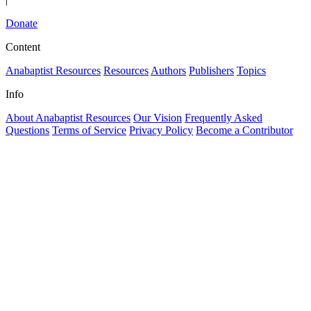
Donate
Content
Anabaptist Resources
Resources
Authors
Publishers
Topics
Info
About Anabaptist Resources
Our Vision
Frequently Asked
Questions
Terms of Service
Privacy Policy
Become a Contributor