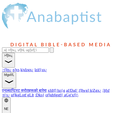
>f]tx¿
>f]tx¿
n]vs
k|sfzgx¿
lzif{sx¿
hfgsf/L
एनाब्याप्टिस्ट स्रोतहरूको बारेमा
xfd|f] bz{g
af/Daf/ ;f]lwg] k|Zgx¿
;]jfsf
;t{x¿
uf]kgLotf gLlt
;Dks{
of]ubfgstf{ aGg'xf];\
NE