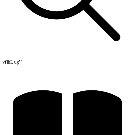
vf]hL ug'{