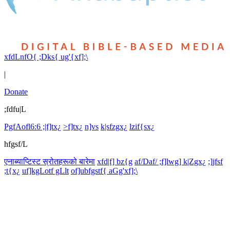
xfdLnfO{ ;Dks{ ug'{xf];\
|
Donate
;fdfu|L
PgfAofl6:6 ;|f]tx¿
>f]tx¿
n]vs
k|sfzgx¿
lzif{sx¿
hfgsf/L
एनाब्याप्टिस्ट स्रोतहरूको बारेमा
xfd|f] bz{g
af/Daf/ ;f]lwg] k|Zgx¿
;]jfsf
;t{x¿
uf]kgLotf gLlt
of]ubfgstf{ aGg'xf];\