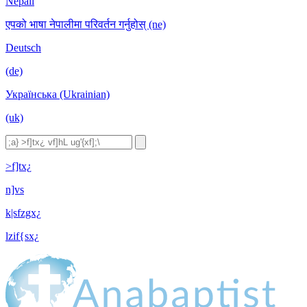
Nepali
एपको भाषा नेपालीमा परिवर्तन गर्नुहोस् (ne)
Deutsch
(de)
Українська (Ukrainian)
(uk)
>f]tx¿
n]vs
k|sfzgx¿
lzif{sx¿