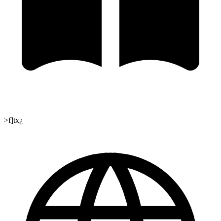
>f]tx¿