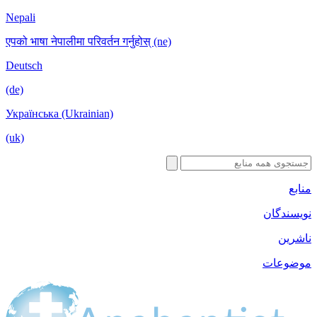
Nepali
एपको भाषा नेपालीमा परिवर्तन गर्नुहोस् (ne)
Deutsch
(de)
Українська (Ukrainian)
(uk)
ان
ت