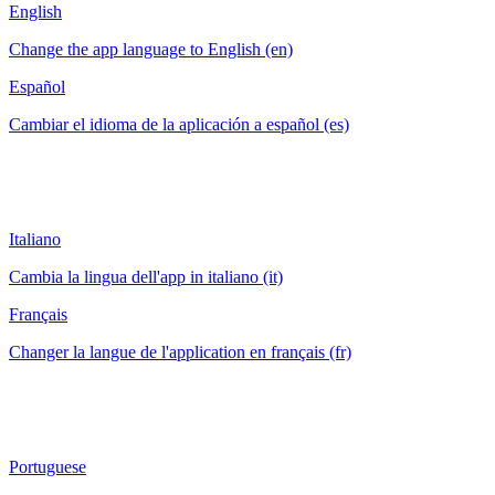
English
Change the app language to English (en)
Español
Cambiar el idioma de la aplicación a español (es)
Italiano
Cambia la lingua dell'app in italiano (it)
Français
Changer la langue de l'application en français (fr)
Portuguese