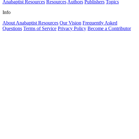
Anabaptist Resources
Resources
Authors
Publishers
Topics
Info
About Anabaptist Resources
Our Vision
Frequently Asked
Questions
Terms of Service
Privacy Policy
Become a Contributor