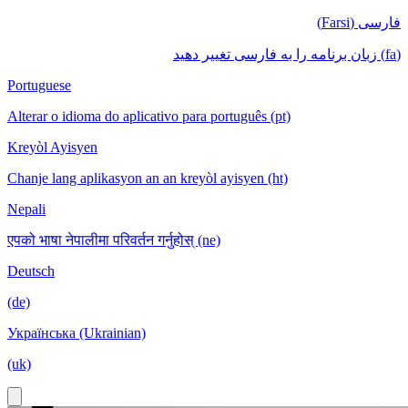
فارسی (Farsi)
(fa) زبان برنامه را به فارسی تغییر دهید
Portuguese
Alterar o idioma do aplicativo para português (pt)
Kreyòl Ayisyen
Chanje lang aplikasyon an an kreyòl ayisyen (ht)
Nepali
एपको भाषा नेपालीमा परिवर्तन गर्नुहोस् (ne)
Deutsch
(de)
Українська (Ukrainian)
(uk)