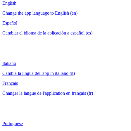
English
Change the app language to English (en)
Español
Cambiar el idioma de la aplicación a español (es)
Italiano
Cambia la lingua dell'app in italiano (it)
Français
Changer la langue de l'application en français (fr)
Portuguese