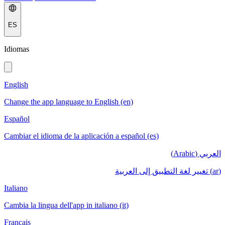
ES
Idiomas
English
Change the app language to English (en)
Español
Cambiar el idioma de la aplicación a español (es)
العربي (Arabic)
(ar) تغيير لغة التطبيق إلى العربية
Italiano
Cambia la lingua dell'app in italiano (it)
Français