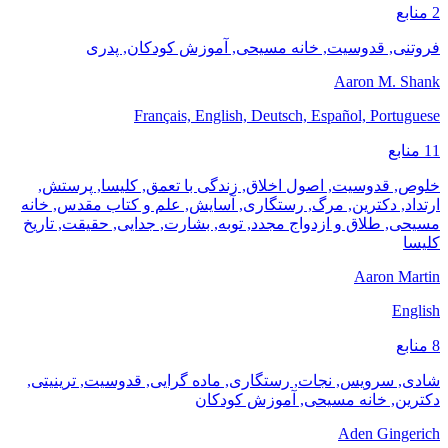
2 منابع
فروتنی, قدوسیت, خانه مسیحی, آموزش کودکان, پدری
Aaron M. Shank
Français, English, Deutsch, Español, Portuguese
11 منابع
خلوص, قدوسیت, اصول اخلاق, زندگی با تعمق, کلیسا, پرستش,
ارتداد, دکترین, مرگ, رستگاری, آسایش, علم و کتاب مقدس, خانه
مسیحی, طلاق و ازدواج مجدد, توبه, بشارت, جدایی, حقیقت, تاریخ
کلیسا
Aaron Martin
English
8 منابع
شادی, سرویس, نجات, رستگاری, ماده گرایی, قدوسیت, ترینیتی,
دکترین, خانه مسیحی, آموزش کودکان
Aden Gingerich