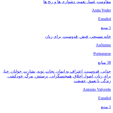
مقاومت, غسل تعمید, دشواری ها و رنج ها
Anita Yoder
Español
1 منبع
خانه مسیحی, فیض, قدوسیت, برای زنان
Anônimo
Portuguese
38 منابع
جدایی, قدوسیت, اعتراف به ایمان, نجات, توبه, بشارت, جوانان, حیا,
برای زنان, اصول اخلاق, همجنسگرایی, پرستش, مرگ, خودکشی,
زندگی با تعمق, حقیقت
Antonio Valverde
Español
1 منبع