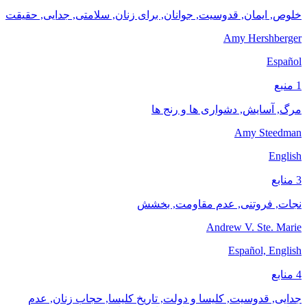
خلوص, ایمان, قدوسیت, جوانان, برای زنان, سلامتی, جدایی, حقیقت
Amy Hershberger
Español
1 منبع
مرگ, آسایش, دشواری ها و رنج ها
Amy Steedman
English
3 منابع
نجات, فروتنی, عدم مقاومت, بخشش
Andrew V. Ste. Marie
Español, English
4 منابع
جدایی, قدوسیت, کلیسا و دولت, تاریخ کلیسا, حجاب زنان, عدم