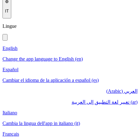
IT
Lingue
English
Change the app language to English (en)
Español
Cambiar el idioma de la aplicación a español (es)
العربي (Arabic)
(ar) تغيير لغة التطبيق إلى العربية
Italiano
Cambia la lingua dell'app in italiano (it)
Français