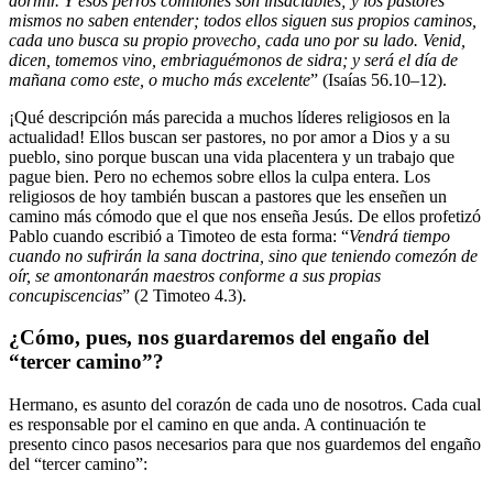
dormir. Y esos perros comilones son insaciables; y los pastores
mismos no saben entender; todos ellos siguen sus propios caminos,
cada uno busca su propio provecho, cada uno por su lado. Venid,
dicen, tomemos vino, embriaguémonos de sidra; y será el día de
mañana como este, o mucho más excelente
” (Isaías 56.10–12).
¡Qué descripción más parecida a muchos líderes religiosos en la
actualidad! Ellos buscan ser pastores, no por amor a Dios y a su
pueblo, sino porque buscan una vida placentera y un trabajo que
pague bien. Pero no echemos sobre ellos la culpa entera. Los
religiosos de hoy también buscan a pastores que les enseñen un
camino más cómodo que el que nos enseña Jesús. De ellos profetizó
Pablo cuando escribió a Timoteo de esta forma: “
Vendrá tiempo
cuando no sufrirán la sana doctrina, sino que teniendo comezón de
oír, se amontonarán maestros conforme a sus propias
concupiscencias
” (2 Timoteo 4.3).
¿Cómo, pues, nos guardaremos del engaño del
“tercer camino”?
Hermano, es asunto del corazón de cada uno de nosotros. Cada cual
es responsable por el camino en que anda. A continuación te
presento cinco pasos necesarios para que nos guardemos del engaño
del “tercer camino”: