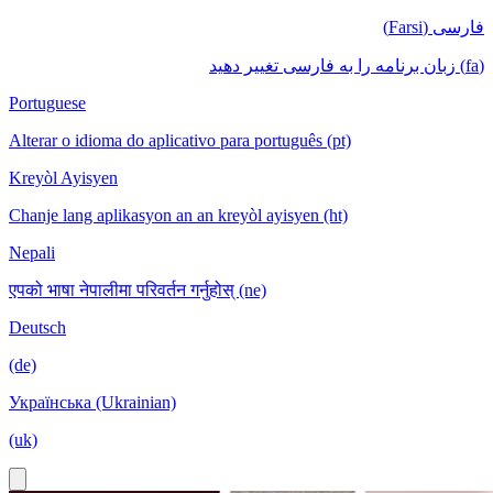
فارسی (Farsi)
(fa) زبان برنامه را به فارسی تغییر دهید
Portuguese
Alterar o idioma do aplicativo para português (pt)
Kreyòl Ayisyen
Chanje lang aplikasyon an an kreyòl ayisyen (ht)
Nepali
एपको भाषा नेपालीमा परिवर्तन गर्नुहोस् (ne)
Deutsch
(de)
Українська (Ukrainian)
(uk)