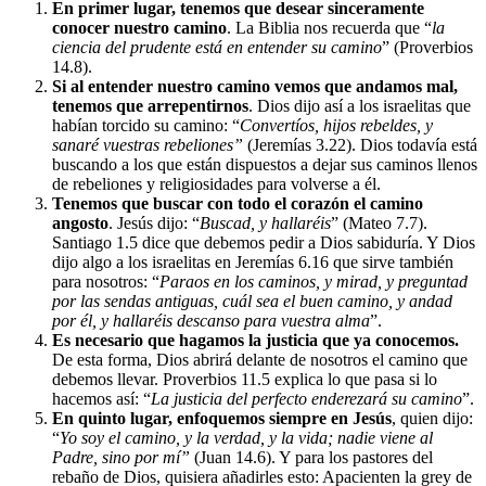
En primer lugar, tenemos que desear sinceramente
conocer nuestro camino
. La Biblia nos recuerda que “
la
ciencia del prudente está en entender su camino
” (Proverbios
14.8).
Si al entender nuestro camino vemos que andamos mal,
tenemos que arrepentirnos
. Dios dijo así a los israelitas que
habían torcido su camino: “
Convertíos, hijos rebeldes, y
sanaré vuestras rebeliones”
(Jeremías 3.22). Dios todavía está
buscando a los que están dispuestos a dejar sus caminos llenos
de rebeliones y religiosidades para volverse a él.
Tenemos que buscar con todo el corazón el camino
angosto
. Jesús dijo: “
Buscad, y hallaréis
” (Mateo 7.7).
Santiago 1.5 dice que debemos pedir a Dios sabiduría. Y Dios
dijo algo a los israelitas en Jeremías 6.16 que sirve también
para nosotros: “
Paraos en los caminos, y mirad, y preguntad
por las sendas antiguas, cuál sea el buen camino, y andad
por él, y hallaréis descanso para vuestra alma
”.
Es necesario que hagamos la justicia que ya conocemos.
De esta forma, Dios abrirá delante de nosotros el camino que
debemos llevar. Proverbios 11.5 explica lo que pasa si lo
hacemos así: “
La justicia del perfecto enderezará su camino
”.
En quinto lugar, enfoquemos siempre en Jesús
, quien dijo:
“
Yo soy el camino, y la verdad, y la vida; nadie viene al
Padre, sino por mí”
(Juan 14.6). Y para los pastores del
rebaño de Dios, quisiera añadirles esto: Apacienten la grey de