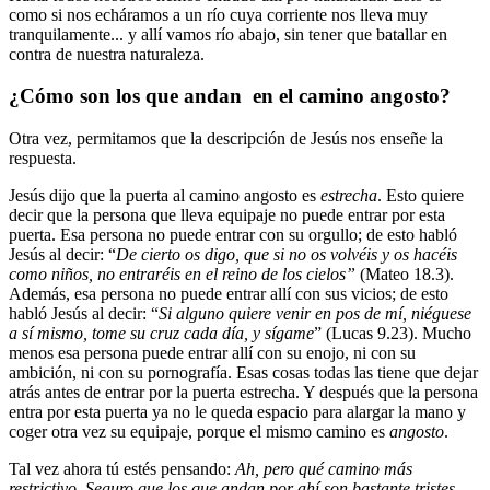
como si nos echáramos a un río cuya corriente nos lleva muy
tranquilamente... y allí vamos río abajo, sin tener que batallar en
contra de nuestra naturaleza.
¿Cómo son los que andan en el camino angosto?
Otra vez, permitamos que la descripción de Jesús nos enseñe la
respuesta.
Jesús dijo que la puerta al camino angosto es
estrecha
. Esto quiere
decir que la persona que lleva equipaje no puede entrar por esta
puerta. Esa persona no puede entrar con su orgullo; de esto habló
Jesús al decir: “
De cierto os digo, que si no os volvéis y os hacéis
como niños, no entraréis en el reino de los cielos”
(Mateo 18.3).
Además, esa persona no puede entrar allí con sus vicios; de esto
habló Jesús al decir: “
Si alguno quiere venir en pos de mí, niéguese
a sí mismo, tome su cruz cada día, y sígame
” (Lucas 9.23). Mucho
menos esa persona puede entrar allí con su enojo, ni con su
ambición, ni con su pornografía. Esas cosas todas las tiene que dejar
atrás antes de entrar por la puerta estrecha. Y después que la persona
entra por esta puerta ya no le queda espacio para alargar la mano y
coger otra vez su equipaje, porque el mismo camino es
angosto
.
Tal vez ahora tú estés pensando:
Ah, pero qué camino más
restrictivo. Seguro que los que andan por ahí son bastante tristes
.