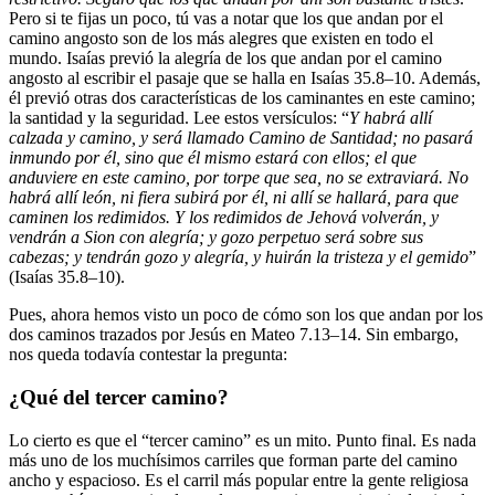
Pero si te fijas un poco, tú vas a notar que los que andan por el
camino angosto son de los más alegres que existen en todo el
mundo. Isaías previó la alegría de los que andan por el camino
angosto al escribir el pasaje que se halla en Isaías 35.8–10. Además,
él previó otras dos características de los caminantes en este camino;
la santidad y la seguridad. Lee estos versículos: “
Y habrá allí
calzada y camino, y será llamado Camino de Santidad; no pasará
inmundo por él, sino que él mismo estará con ellos; el que
anduviere en este camino, por torpe que sea, no se extraviará. No
habrá allí león, ni fiera subirá por él, ni allí se hallará, para que
caminen los redimidos. Y los redimidos de Jehová volverán, y
vendrán a Sion con alegría; y gozo perpetuo será sobre sus
cabezas; y tendrán gozo y alegría, y huirán la tristeza y el gemido
”
(Isaías 35.8–10).
Pues, ahora hemos visto un poco de cómo son los que andan por los
dos caminos trazados por Jesús en Mateo 7.13–14. Sin embargo,
nos queda todavía contestar la pregunta:
¿Qué del tercer camino?
Lo cierto es que el “tercer camino” es un mito. Punto final. Es nada
más uno de los muchísimos carriles que forman parte del camino
ancho y espacioso. Es el carril más popular entre la gente religiosa