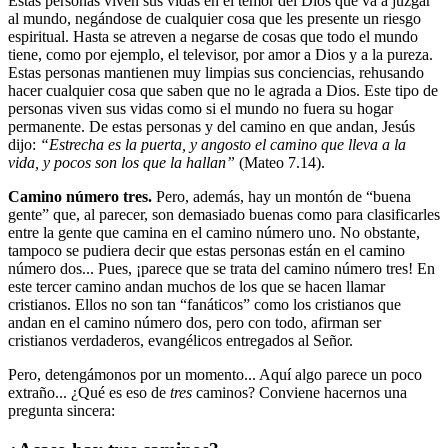
Estas personas viven sus vidas en el temor del Dios que va a juzgar
al mundo, negándose de cualquier cosa que les presente un riesgo
espiritual. Hasta se atreven a negarse de cosas que todo el mundo
tiene, como por ejemplo, el televisor, por amor a Dios y a la pureza.
Estas personas mantienen muy limpias sus conciencias, rehusando
hacer cualquier cosa que saben que no le agrada a Dios. Este tipo de
personas viven sus vidas como si el mundo no fuera su hogar
permanente. De estas personas y del camino en que andan, Jesús
dijo:
“Estrecha es la puerta, y angosto el camino que lleva a la
vida, y pocos son los que la hallan”
(Mateo 7.14).
Camino número tres.
Pero, además, hay un montón de “buena
gente” que, al parecer, son demasiado buenas como para clasificarles
entre la gente que camina en el camino número uno. No obstante,
tampoco se pudiera decir que estas personas están en el camino
número dos... Pues, ¡parece que se trata del camino número tres! En
este tercer camino andan muchos de los que se hacen llamar
cristianos. Ellos no son tan “fanáticos” como los cristianos que
andan en el camino número dos, pero con todo, afirman ser
cristianos verdaderos, evangélicos entregados al Señor.
Pero, detengámonos por un momento... Aquí algo parece un poco
extraño... ¿Qué es eso de
tres
caminos? Conviene hacernos una
pregunta sincera: