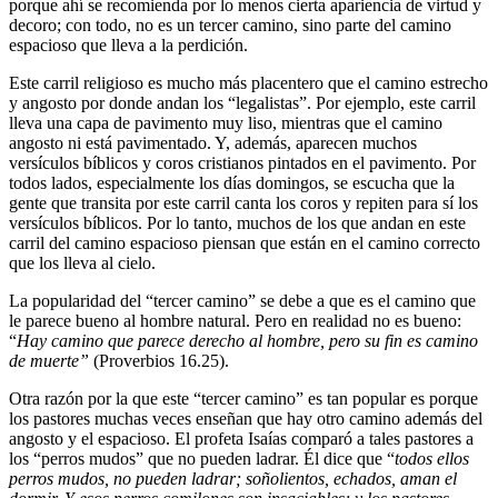
porque ahí se recomienda por lo menos cierta apariencia de virtud y
decoro; con todo, no es un tercer camino, sino parte del camino
espacioso que lleva a la perdición.
Este carril religioso es mucho más placentero que el camino estrecho
y angosto por donde andan los “legalistas”. Por ejemplo, este carril
lleva una capa de pavimento muy liso, mientras que el camino
angosto ni está pavimentado. Y, además, aparecen muchos
versículos bíblicos y coros cristianos pintados en el pavimento. Por
todos lados, especialmente los días domingos, se escucha que la
gente que transita por este carril canta los coros y repiten para sí los
versículos bíblicos. Por lo tanto, muchos de los que andan en este
carril del camino espacioso piensan que están en el camino correcto
que los lleva al cielo.
La popularidad del “tercer camino” se debe a que es el camino que
le parece bueno al hombre natural. Pero en realidad no es bueno:
“
Hay camino que parece derecho al hombre, pero su fin es camino
de muerte”
(Proverbios 16.25).
Otra razón por la que este “tercer camino” es tan popular es porque
los pastores muchas veces enseñan que hay otro camino además del
angosto y el espacioso. El profeta Isaías comparó a tales pastores a
los “perros mudos” que no pueden ladrar. Él dice que “
todos ellos
perros mudos, no pueden ladrar; soñolientos, echados, aman el