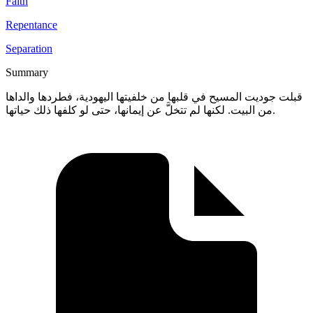
Faith
Repentance
Separation
Summary
قبلت جوديت المسيح في قلبها من خلفيتها اليهودية، فطردها والداها
من البيت. لكنها لم تتخلَّ عن إيمانها، حتى لو كلفها ذلك حياتها.