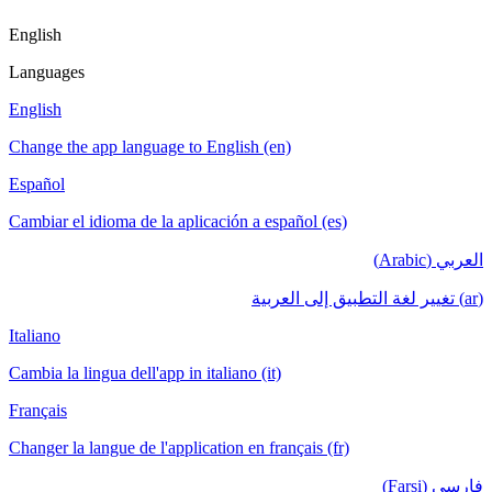
English
Languages
English
Change the app language to English (en)
Español
Cambiar el idioma de la aplicación a español (es)
العربي (Arabic)
(ar) تغيير لغة التطبيق إلى العربية
Italiano
Cambia la lingua dell'app in italiano (it)
Français
Changer la langue de l'application en français (fr)
فارسی (Farsi)