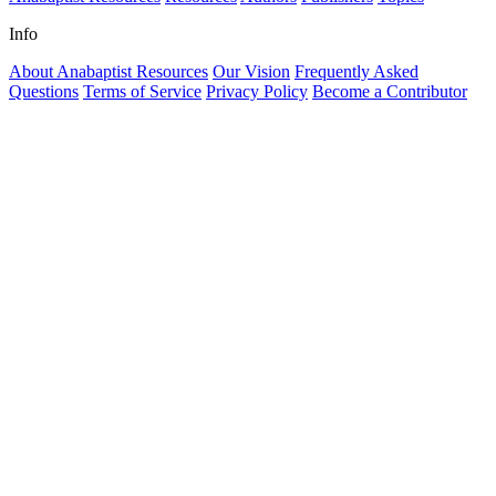
Info
About Anabaptist Resources
Our Vision
Frequently Asked
Questions
Terms of Service
Privacy Policy
Become a Contributor