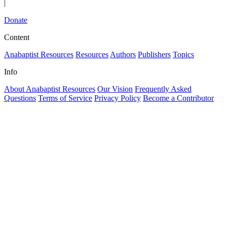
|
Donate
Content
Anabaptist Resources
Resources
Authors
Publishers
Topics
Info
About Anabaptist Resources
Our Vision
Frequently Asked
Questions
Terms of Service
Privacy Policy
Become a Contributor