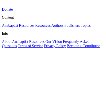
|
Donate
Content
Anabaptist Resources
Resources
Authors
Publishers
Topics
Info
About Anabaptist Resources
Our Vision
Frequently Asked
Questions
Terms of Service
Privacy Policy
Become a Contributor