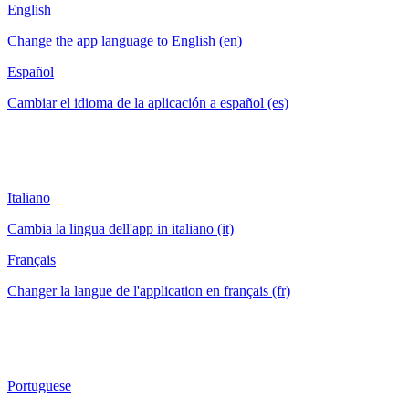
English
Change the app language to English (en)
Español
Cambiar el idioma de la aplicación a español (es)
Italiano
Cambia la lingua dell'app in italiano (it)
Français
Changer la langue de l'application en français (fr)
Portuguese