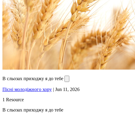
В сльозах приходжу я до тебе
Пісні молодіжного хору
|
Jun 11, 2026
1 Resource
В сльозах приходжу я до тебе