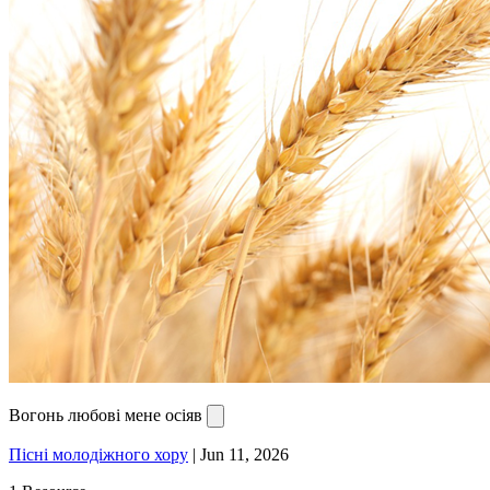
Вогонь любові мене осіяв
Пісні молодіжного хору
|
Jun 11, 2026