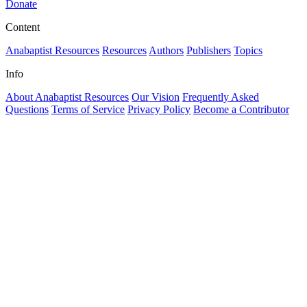
Donate
Content
Anabaptist Resources
Resources
Authors
Publishers
Topics
Info
About Anabaptist Resources
Our Vision
Frequently Asked
Questions
Terms of Service
Privacy Policy
Become a Contributor