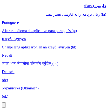
فارسی (Farsi)
(fa) زبان برنامه را به فارسی تغییر دهید
Portuguese
Alterar o idioma do aplicativo para português (pt)
Kreyòl Ayisyen
Chanje lang aplikasyon an an kreyòl ayisyen (ht)
Nepali
एपको भाषा नेपालीमा परिवर्तन गर्नुहोस् (ne)
Deutsch
(de)
Українська (Ukrainian)
(uk)