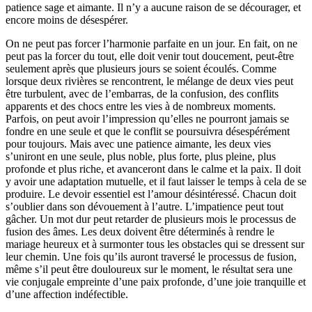
patience sage et aimante. Il n’y a aucune raison de se décourager, et
encore moins de désespérer.
On ne peut pas forcer l’harmonie parfaite en un jour. En fait, on ne
peut pas la forcer du tout, elle doit venir tout doucement, peut-être
seulement après que plusieurs jours se soient écoulés. Comme
lorsque deux rivières se rencontrent, le mélange de deux vies peut
être turbulent, avec de l’embarras, de la confusion, des conflits
apparents et des chocs entre les vies à de nombreux moments.
Parfois, on peut avoir l’impression qu’elles ne pourront jamais se
fondre en une seule et que le conflit se poursuivra désespérément
pour toujours. Mais avec une patience aimante, les deux vies
s’uniront en une seule, plus noble, plus forte, plus pleine, plus
profonde et plus riche, et avanceront dans le calme et la paix. Il doit
y avoir une adaptation mutuelle, et il faut laisser le temps à cela de se
produire. Le devoir essentiel est l’amour désintéressé. Chacun doit
s’oublier dans son dévouement à l’autre. L’impatience peut tout
gâcher. Un mot dur peut retarder de plusieurs mois le processus de
fusion des âmes. Les deux doivent être déterminés à rendre le
mariage heureux et à surmonter tous les obstacles qui se dressent sur
leur chemin. Une fois qu’ils auront traversé le processus de fusion,
même s’il peut être douloureux sur le moment, le résultat sera une
vie conjugale empreinte d’une paix profonde, d’une joie tranquille et
d’une affection indéfectible.