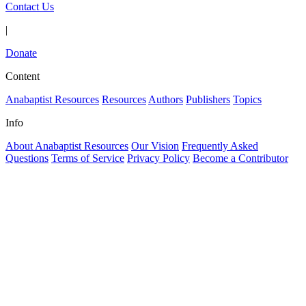
Contact Us
|
Donate
Content
Anabaptist Resources
Resources
Authors
Publishers
Topics
Info
About Anabaptist Resources
Our Vision
Frequently Asked
Questions
Terms of Service
Privacy Policy
Become a Contributor