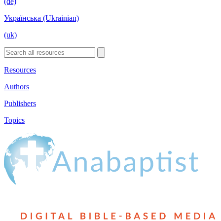
(de)
Українська (Ukrainian)
(uk)
Resources
Authors
Publishers
Topics