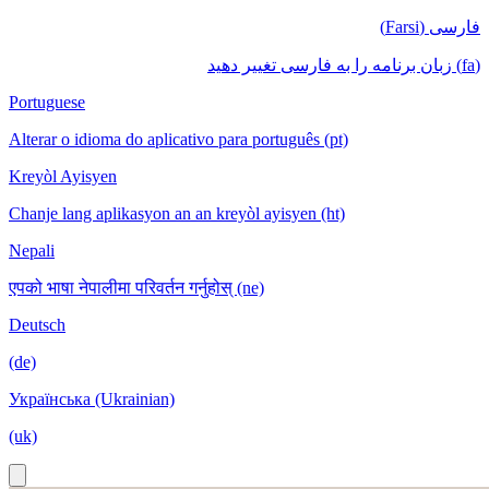
فارسی (Farsi)
(fa) زبان برنامه را به فارسی تغییر دهید
Portuguese
Alterar o idioma do aplicativo para português (pt)
Kreyòl Ayisyen
Chanje lang aplikasyon an an kreyòl ayisyen (ht)
Nepali
एपको भाषा नेपालीमा परिवर्तन गर्नुहोस् (ne)
Deutsch
(de)
Українська (Ukrainian)
(uk)