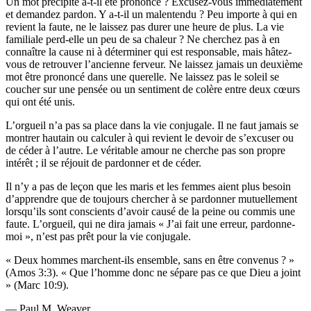
Un mot précipité a-t-il été prononcé ? Excusez-vous immédiatement
et demandez pardon. Y a-t-il un malentendu ? Peu importe à qui en
revient la faute, ne le laissez pas durer une heure de plus. La vie
familiale perd-elle un peu de sa chaleur ? Ne cherchez pas à en
connaître la cause ni à déterminer qui est responsable, mais hâtez-
vous de retrouver l’ancienne ferveur. Ne laissez jamais un deuxième
mot être prononcé dans une querelle. Ne laissez pas le soleil se
coucher sur une pensée ou un sentiment de colère entre deux cœurs
qui ont été unis.
L’orgueil n’a pas sa place dans la vie conjugale. Il ne faut jamais se
montrer hautain ou calculer à qui revient le devoir de s’excuser ou
de céder à l’autre. Le véritable amour ne cherche pas son propre
intérêt ; il se réjouit de pardonner et de céder.
Il n’y a pas de leçon que les maris et les femmes aient plus besoin
d’apprendre que de toujours chercher à se pardonner mutuellement
lorsqu’ils sont conscients d’avoir causé de la peine ou commis une
faute. L’orgueil, qui ne dira jamais « J’ai fait une erreur, pardonne-
moi », n’est pas prêt pour la vie conjugale.
« Deux hommes marchent-ils ensemble, sans en être convenus ? »
(Amos 3:3). « Que l’homme donc ne sépare pas ce que Dieu a joint
» (Marc 10:9).
— Paul M. Weaver