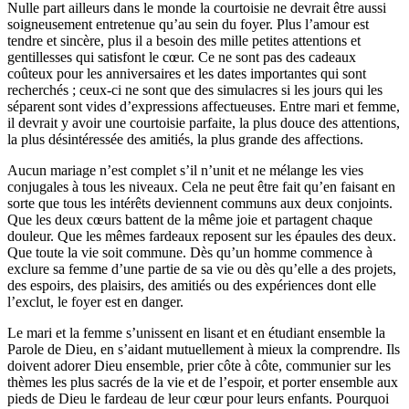
Nulle part ailleurs dans le monde la courtoisie ne devrait être aussi
soigneusement entretenue qu’au sein du foyer. Plus l’amour est
tendre et sincère, plus il a besoin des mille petites attentions et
gentillesses qui satisfont le cœur. Ce ne sont pas des cadeaux
coûteux pour les anniversaires et les dates importantes qui sont
recherchés ; ceux-ci ne sont que des simulacres si les jours qui les
séparent sont vides d’expressions affectueuses. Entre mari et femme,
il devrait y avoir une courtoisie parfaite, la plus douce des attentions,
la plus désintéressée des amitiés, la plus grande des affections.
Aucun mariage n’est complet s’il n’unit et ne mélange les vies
conjugales à tous les niveaux. Cela ne peut être fait qu’en faisant en
sorte que tous les intérêts deviennent communs aux deux conjoints.
Que les deux cœurs battent de la même joie et partagent chaque
douleur. Que les mêmes fardeaux reposent sur les épaules des deux.
Que toute la vie soit commune. Dès qu’un homme commence à
exclure sa femme d’une partie de sa vie ou dès qu’elle a des projets,
des espoirs, des plaisirs, des amitiés ou des expériences dont elle
l’exclut, le foyer est en danger.
Le mari et la femme s’unissent en lisant et en étudiant ensemble la
Parole de Dieu, en s’aidant mutuellement à mieux la comprendre. Ils
doivent adorer Dieu ensemble, prier côte à côte, communier sur les
thèmes les plus sacrés de la vie et de l’espoir, et porter ensemble aux
pieds de Dieu le fardeau de leur cœur pour leurs enfants. Pourquoi