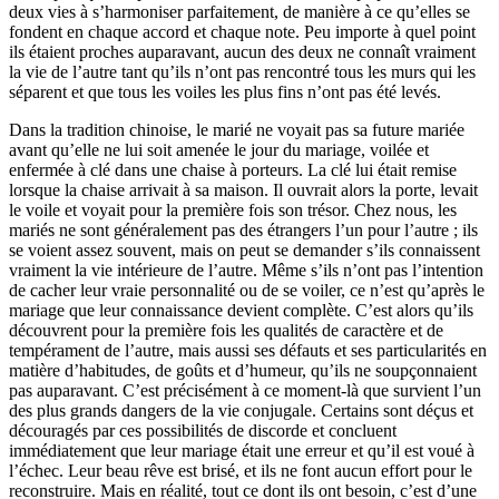
deux vies à s’harmoniser parfaitement, de manière à ce qu’elles se
fondent en chaque accord et chaque note. Peu importe à quel point
ils étaient proches auparavant, aucun des deux ne connaît vraiment
la vie de l’autre tant qu’ils n’ont pas rencontré tous les murs qui les
séparent et que tous les voiles les plus fins n’ont pas été levés.
Dans la tradition chinoise, le marié ne voyait pas sa future mariée
avant qu’elle ne lui soit amenée le jour du mariage, voilée et
enfermée à clé dans une chaise à porteurs. La clé lui était remise
lorsque la chaise arrivait à sa maison. Il ouvrait alors la porte, levait
le voile et voyait pour la première fois son trésor. Chez nous, les
mariés ne sont généralement pas des étrangers l’un pour l’autre ; ils
se voient assez souvent, mais on peut se demander s’ils connaissent
vraiment la vie intérieure de l’autre. Même s’ils n’ont pas l’intention
de cacher leur vraie personnalité ou de se voiler, ce n’est qu’après le
mariage que leur connaissance devient complète. C’est alors qu’ils
découvrent pour la première fois les qualités de caractère et de
tempérament de l’autre, mais aussi ses défauts et ses particularités en
matière d’habitudes, de goûts et d’humeur, qu’ils ne soupçonnaient
pas auparavant. C’est précisément à ce moment-là que survient l’un
des plus grands dangers de la vie conjugale. Certains sont déçus et
découragés par ces possibilités de discorde et concluent
immédiatement que leur mariage était une erreur et qu’il est voué à
l’échec. Leur beau rêve est brisé, et ils ne font aucun effort pour le
reconstruire. Mais en réalité, tout ce dont ils ont besoin, c’est d’une