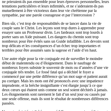
ne prieraient-ils pas ensemble pour leurs épreuves personnelles, leurs
tentations particulières et leurs infirmités, et ne s’aideraient-ils pas
mutuellement à être victorieux dans leur vie chrétienne par la
sympathie, par une parole courageuse et par l’intercession ?
Bien sûr, c’est trop de responsabilités de se lancer dans la vie de
couple sans le Christ. Les leçons sont trop dures à apprendre pour
essayer sans un Professeur divin. Les fardeaux sont trop lourds à
porter sans un Aide puissant. Les dangers du chemin sont trop
nombreux pour être évités sans un Guide infaillible. Les devoirs sont
trop délicats et les conséquences d’un échec trop importantes et
terribles pour être assumés sans la sagesse et l’aide d’en haut.
Une autre règle pour la vie conjugale est de surveiller le moindre
début de malentendu ou d’éloignement. Dans le naufrage de
nombreux foyers subsiste le souvenir de mois ou d’années d’une vie
conjugale très tendre. Le fossé fatal qui a déchiré le foyer a
commencé par une petite différence qu’un mot sage et patient aurait
pu corriger. Mais les mots ont été prononcés avec une impatience
imprudente, et la brèche insignifiante s’est élargie jusqu’à ce que
deux cœurs qui étaient unis comme un seul soient déchirés à jamais.
Les éloignements sont rarement le fait d’un seul jour ou causés par
une seule offense, mais ils sont le résultat de nombreuses différences
passées.