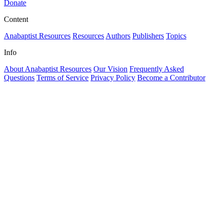
Donate
Content
Anabaptist Resources
Resources
Authors
Publishers
Topics
Info
About Anabaptist Resources
Our Vision
Frequently Asked
Questions
Terms of Service
Privacy Policy
Become a Contributor