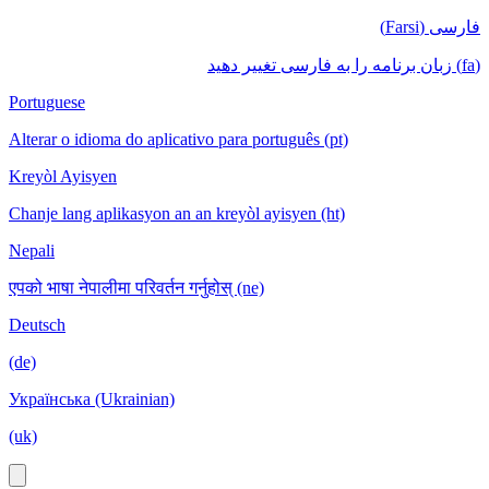
فارسی (Farsi)
(fa) زبان برنامه را به فارسی تغییر دهید
Portuguese
Alterar o idioma do aplicativo para português (pt)
Kreyòl Ayisyen
Chanje lang aplikasyon an an kreyòl ayisyen (ht)
Nepali
एपको भाषा नेपालीमा परिवर्तन गर्नुहोस् (ne)
Deutsch
(de)
Українська (Ukrainian)
(uk)