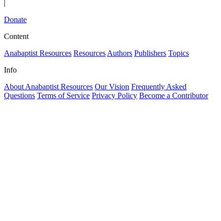
|
Donate
Content
Anabaptist Resources
Resources
Authors
Publishers
Topics
Info
About Anabaptist Resources
Our Vision
Frequently Asked
Questions
Terms of Service
Privacy Policy
Become a Contributor