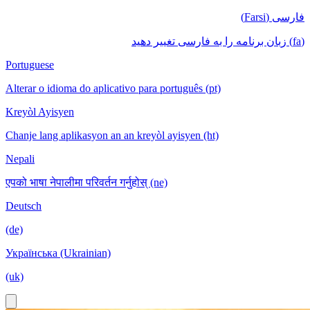
فارسی (Farsi)
(fa) زبان برنامه را به فارسی تغییر دهید
Portuguese
Alterar o idioma do aplicativo para português (pt)
Kreyòl Ayisyen
Chanje lang aplikasyon an an kreyòl ayisyen (ht)
Nepali
एपको भाषा नेपालीमा परिवर्तन गर्नुहोस् (ne)
Deutsch
(de)
Українська (Ukrainian)
(uk)