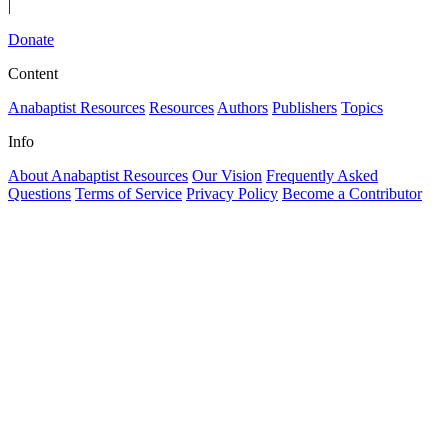
|
Donate
Content
Anabaptist Resources
Resources
Authors
Publishers
Topics
Info
About Anabaptist Resources
Our Vision
Frequently Asked
Questions
Terms of Service
Privacy Policy
Become a Contributor