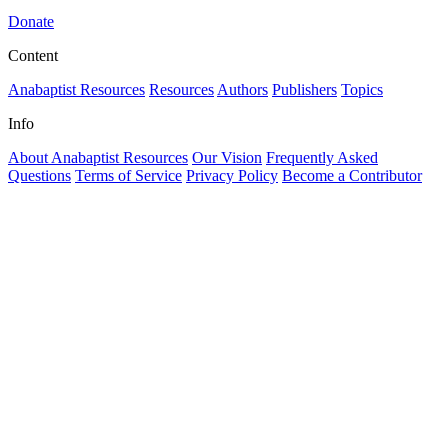
Donate
Content
Anabaptist Resources
Resources
Authors
Publishers
Topics
Info
About Anabaptist Resources
Our Vision
Frequently Asked
Questions
Terms of Service
Privacy Policy
Become a Contributor