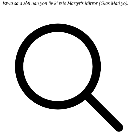
Istwa sa a sòti nan yon liv ki rele Martyr's Mirror (Glas Mati yo).