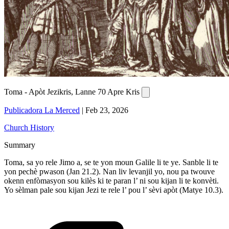
Toma - Apòt Jezikris, Lanne 70 Apre Kris
Publicadora La Merced
|
Feb 23, 2026
Church History
Summary
Toma, sa yo rele Jimo a, se te yon moun Galile li te ye. Sanble li te
yon pechè pwason (Jan 21.2). Nan liv levanjil yo, nou pa twouve
okenn enfòmasyon sou kilès ki te paran l’ ni sou kijan li te konvèti.
Yo sèlman pale sou kijan Jezi te rele l’ pou l’ sèvi apòt (Matye 10.3).