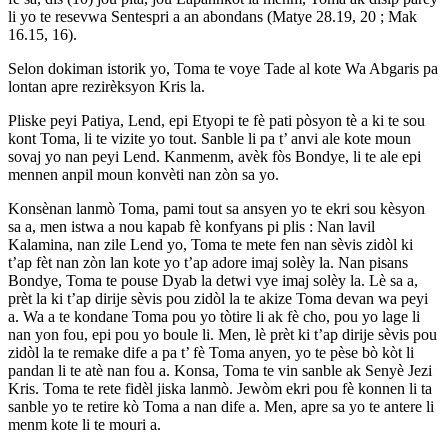
li yo te resevwa Sentespri a an abondans (Matye 28.19, 20 ; Mak
16.15, 16).
Selon dokiman istorik yo, Toma te voye Tade al kote Wa Abgaris pa
lontan apre rezirèksyon Kris la.
Pliske peyi Patiya, Lend, epi Etyopi te fè pati pòsyon tè a ki te sou
kont Toma, li te vizite yo tout. Sanble li pa t’ anvi ale kote moun
sovaj yo nan peyi Lend. Kanmenm, avèk fòs Bondye, li te ale epi
mennen anpil moun konvèti nan zòn sa yo.
Konsènan lanmò Toma, pami tout sa ansyen yo te ekri sou kèsyon
sa a, men istwa a nou kapab fè konfyans pi plis : Nan lavil
Kalamina, nan zile Lend yo, Toma te mete fen nan sèvis zidòl ki
t’ap fèt nan zòn lan kote yo t’ap adore imaj solèy la. Nan pisans
Bondye, Toma te pouse Dyab la detwi vye imaj solèy la. Lè sa a,
prèt la ki t’ap dirije sèvis pou zidòl la te akize Toma devan wa peyi
a. Wa a te kondane Toma pou yo tòtire li ak fè cho, pou yo lage li
nan yon fou, epi pou yo boule li. Men, lè prèt ki t’ap dirije sèvis pou
zidòl la te remake dife a pa t’ fè Toma anyen, yo te pèse bò kòt li
pandan li te atè nan fou a. Konsa, Toma te vin sanble ak Senyè Jezi
Kris. Toma te rete fidèl jiska lanmò. Jewòm ekri pou fè konnen li ta
sanble yo te retire kò Toma a nan dife a. Men, apre sa yo te antere li
menm kote li te mouri a.