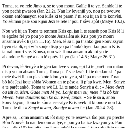
Toma, sa yo rele Jimo a, se te yon moun Galile li te ye. Sanble li te
yon pechè pwason (Jan 21.2). Nan liv levanjil yo, nou pa twouve
okenn enfòmasyon sou kilès ki te paran l’ ni sou kijan li te konvèti.
Yo sèlman pale sou kijan Jezi te rele l’ pou l’ sèvi apòt (Matye 10.3).
Nou wè kijan Toma te renmen Kris epi jan li te sansib pou Kris lè li
te egzòte frè yo pou yo monte Jerizalèm ak Kris pou yo mouri
ansanm avèk li (Jan 11.16). Men, lè sa li pa t’ ankò gen konviksyon
byen etabli, epi w’a sonje disip yo pa t’ ankò byen konprann Kris
tapral mouri vre. Konsa, nou wè Toma ansanm ak lòt yo te
abandone Senyè a nan lè eprèv Li yo (Jan 14.5 ; Matye 26.31).
Pi devan, lè Senyè a te gen tan leve vivan, epi Li te parèt nan mitan
disip yo an absans Toma, Toma pa t’ vle kwè. Li te deklare si l’ pa
mete dwèt li nan plas kote klou yo te ye a, si l’ pa mete men l’ nan
bò kòt Jezi kote sòlda Women an te pèse a, li p’ap kwè. Men, Senyè
a te parèt ankò. Toma te wè Li. Li te tande Senyè a di : «
Mete dwèt
ou isit la. Men. Gade men M’ yo. Lonje men ou, mete l’ la bò kòt
Mwen. Wete doutans nan kè ou. Kwè, tande.
» Se lè sa a, anba
konviksyon, Toma te kòmanse salye Kris avèk tit ki onore non Li.
Toma te di :
« Senyè mwen, Bondye mwen !
» (Jan 20.24–28).
Apre sa, Toma ansanm ak lòt disip yo te resevwa lòd pou yo preche
Bòn Nouvèl la nan lemonn antye, e pou yo batize kwayan yo. Pou
fè sa, dis (10) jou pita, jou Lapannkòt la menm, Toma ak disip parèy