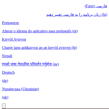
فارسی (Farsi)
(fa) زبان برنامه را به فارسی تغییر دهید
Portuguese
Alterar o idioma do aplicativo para português (pt)
Kreyòl Ayisyen
Chanje lang aplikasyon an an kreyòl ayisyen (ht)
Nepali
एपको भाषा नेपालीमा परिवर्तन गर्नुहोस् (ne)
Deutsch
(de)
Українська (Ukrainian)
(uk)