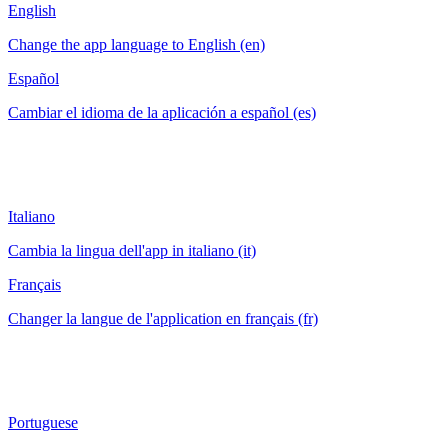
English
Change the app language to English (en)
Español
Cambiar el idioma de la aplicación a español (es)
Italiano
Cambia la lingua dell'app in italiano (it)
Français
Changer la langue de l'application en français (fr)
Portuguese