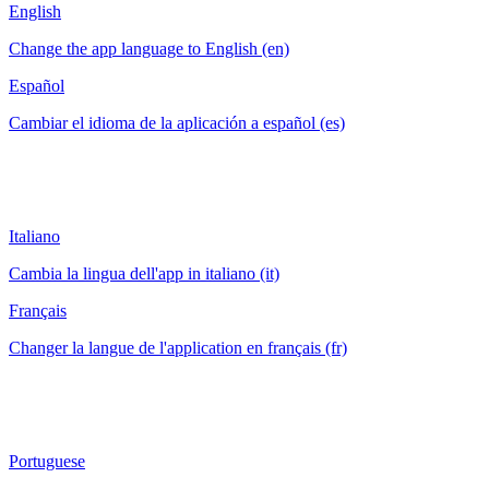
English
Change the app language to English (en)
Español
Cambiar el idioma de la aplicación a español (es)
Italiano
Cambia la lingua dell'app in italiano (it)
Français
Changer la langue de l'application en français (fr)
Portuguese