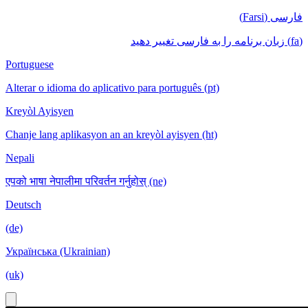
فارسی (Farsi)
(fa) زبان برنامه را به فارسی تغییر دهید
Portuguese
Alterar o idioma do aplicativo para português (pt)
Kreyòl Ayisyen
Chanje lang aplikasyon an an kreyòl ayisyen (ht)
Nepali
एपको भाषा नेपालीमा परिवर्तन गर्नुहोस् (ne)
Deutsch
(de)
Українська (Ukrainian)
(uk)