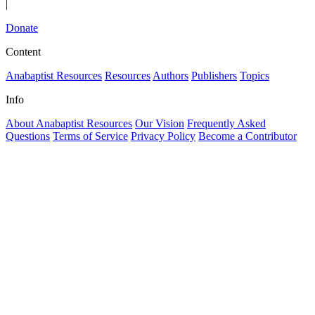
|
Donate
Content
Anabaptist Resources
Resources
Authors
Publishers
Topics
Info
About Anabaptist Resources
Our Vision
Frequently Asked
Questions
Terms of Service
Privacy Policy
Become a Contributor