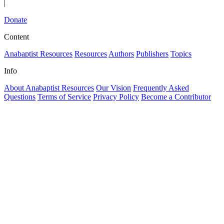
|
Donate
Content
Anabaptist Resources
Resources
Authors
Publishers
Topics
Info
About Anabaptist Resources
Our Vision
Frequently Asked
Questions
Terms of Service
Privacy Policy
Become a Contributor