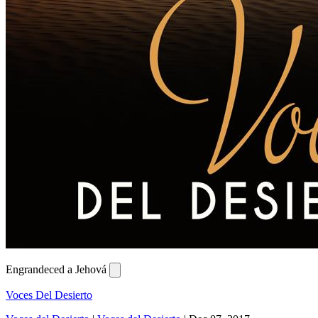
Engrandeced a Jehová
Voces Del Desierto