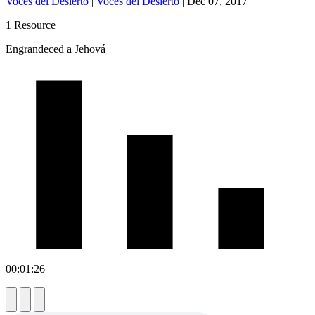
Voces del Desierto
|
Voces del Desierto
|
Dec 07, 2017
1 Resource
Engrandeced a Jehová
00:01:26