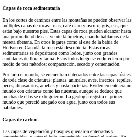
Capas de roca sedimentaria
En los cortes de caminos entre las montañas se pueden observar las
múltiples capas de rocas: rojas, café claro y oscuro, gris, etc., que
están bajo nuestros pies. Estas capas de roca pueden alcanzar hasta
una profundidad de casi veinte kilómetros, cuando hablamos de la
meseta tibetana. En otros lugares como al este de la bahía de
Hudson en Canadá, la roca está descubierta. Estas rocas
sedimentarias se depositaron como lodos, junto con grandes
cantidades de flora y fauna. Estos lodos luego se endurecieron por
medio de tres métodos; compactación, secado y cementación.
Por todo el mundo, se encuentran enterrados entre las capas fósiles
de toda clase de criaturas: plantas, animales, aves, insectos, reptiles,
peces, dinosaurios, amebas y hasta bacterias. Evidentemente era un
mundo con criaturas como las nuestras, aunque se deduce que
muchas de ellas se extinguieron. La geología registra el primer
mundo que pereció anegado con agua, junto con todos sus
habitantes.
Capas de carbón
Las capas de vegetación y bosques quedaron enterradas y
comprimidas, y entre el lodo comprimido se formó el carbón. Se