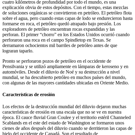
cuatro kilómetros de profundidad por todo el mundo, es una
explicación obvia de estos depósitos. Con el tiempo, estas mezclas
de soluciones orgánicas se convirtieron en petróleo. El petróleo flota
sobre el agua, pero cuando estas capas de lodo se endurecieron hasta
formarse en roca, el petróleo quedó atrapado bajo presión. Los
exploradores de petróleo encuentran rocas expandidas y las
perforan. El primer “chorro” en los Estados Unidos ocurrió cuando
perforaron una roca en el campo Spindletop en Texas. Se
derramaron ochocientos mil barriles de petróleo antes de que
lograran taparlo.
Pronto se perforaron pozos de petróleo en el occidente de
Pensilvania y se utilizó ampliamente en lámparas de keroseno y en
automóviles. Desde el diluvio de Noé y su destrucción a nivel
mundial, se ha descubierto petróleo en muchos países del mundo,
con algunas de las mayores cantidades ubicadas en Oriente Medio.
Características de erosión
Los efectos de la destrucción mundial del diluvio dejaron muchas
características de erosión en una escala que no se ve en nuestra
época. El cauce fluvial Gran Coulee y el territorio estéril Channeled
Scablands en el este del estado de Washington se formaron unos
cienes de años después del diluvio cuando se derritieron las capas de
hielo del occidente de Canadá. Son el resultado de