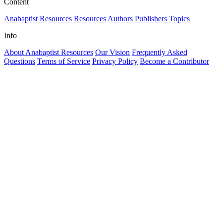
Content
Anabaptist Resources
Resources
Authors
Publishers
Topics
Info
About Anabaptist Resources
Our Vision
Frequently Asked
Questions
Terms of Service
Privacy Policy
Become a Contributor