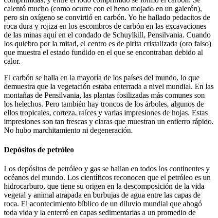
calentó mucho (como ocurre con el heno mojado en un galerón),
pero sin oxígeno se convirtió en carbón. Yo he hallado pedacitos de
roca dura y rojiza en los escombros de carbón en las excavaciones
de las minas aquí en el condado de Schuylkill, Pensilvania. Cuando
los quiebro por la mitad, el centro es de pirita cristalizada (oro falso)
que muestra el estado fundido en el que se encontraban debido al
calor.
El carbón se halla en la mayoría de los países del mundo, lo que
demuestra que la vegetación estaba enterrada a nivel mundial. En las
montañas de Pensilvania, las plantas fosilizadas más comunes son
los helechos. Pero también hay troncos de los árboles, algunos de
ellos tropicales, corteza, raíces y varias impresiones de hojas. Estas
impresiones son tan frescas y claras que muestran un entierro rápido.
No hubo marchitamiento ni degeneración.
Depósitos de petróleo
Los depósitos de petróleo y gas se hallan en todos los continentes y
océanos del mundo. Los científicos reconocen que el petróleo es un
hidrocarburo, que tiene su origen en la descomposición de la vida
vegetal y animal atrapada en burbujas de agua entre las capas de
roca. El acontecimiento bíblico de un diluvio mundial que ahogó
toda vida y la enterró en capas sedimentarias a un promedio de