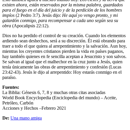
existen
ahora, están reservados por la misma palabra, guardados
para el fuego en el día del juicio y de la perdición de los
hombres
impíos
(2 Pedro 3:7). Jesús dijo:
He aquí yo
vengo pronto, y mi
galardón conmigo, para recompensar
a cada uno según sea su
obra
(Apocalipsis 22:12).
Dios no ha perdido el control de su creación. Cuando los elementos
ardiendo sean deshechos, será a su discreción. Él está obrando para
traer a todo el que quiera al arrepentimiento y la salvación. Aun hoy,
mientras los creyentes cristianos pierden la vida en países paganos,
hay también quienes en fe sencilla aceptan a Jesucristo y son salvos.
Se salvan al igual que el malhechor en la cruz junto a Jesús, quien
tenía únicamente las obras de arrepentimiento y confesión (Lucas
23:42-43). Jesús le dijo al arrepentido: Hoy estarás conmigo en el
paraíso.
Fuentes:
La Biblia: Génesis 6, 7, 8 y muchas otras citas asociadas
World Book Encyclopedia (Enciclopedia del mundo) – Aceite,
Petróleo, Carbón
Acciones y Hechos –Febrero 2021
De:
Una mano amiga