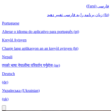
فارسی (Farsi)
(fa) زبان برنامه را به فارسی تغییر دهید
Portuguese
Alterar o idioma do aplicativo para português (pt)
Kreyòl Ayisyen
Chanje lang aplikasyon an an kreyòl ayisyen (ht)
Nepali
एपको भाषा नेपालीमा परिवर्तन गर्नुहोस् (ne)
Deutsch
(de)
Українська (Ukrainian)
(uk)