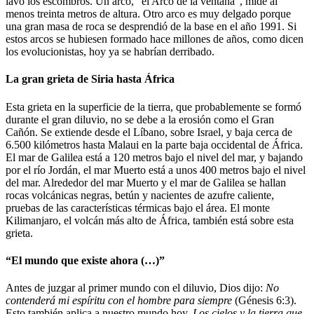
lavó los escombros. Un arco, “el Arco de la ventana”, mide al
menos treinta metros de altura. Otro arco es muy delgado porque
una gran masa de roca se desprendió de la base en el año 1991. Si
estos arcos se hubiesen formado hace millones de años, como dicen
los evolucionistas, hoy ya se habrían derribado.
La gran grieta de Siria hasta África
Esta grieta en la superficie de la tierra, que probablemente se formó
durante el gran diluvio, no se debe a la erosión como el Gran
Cañón. Se extiende desde el Líbano, sobre Israel, y baja cerca de
6.500 kilómetros hasta Malaui en la parte baja occidental de África.
El mar de Galilea está a 120 metros bajo el nivel del mar, y bajando
por el río Jordán, el mar Muerto está a unos 400 metros bajo el nivel
del mar. Alrededor del mar Muerto y el mar de Galilea se hallan
rocas volcánicas negras, betún y nacientes de azufre caliente,
pruebas de las características térmicas bajo el área. El monte
Kilimanjaro, el volcán más alto de África, también está sobre esta
grieta.
“El mundo que existe ahora (…)”
Antes de juzgar al primer mundo con el diluvio, Dios dijo:
No
contenderá mi espíritu con el hombre
para siempre
(Génesis 6:3).
Esto también aplica a nuestro mundo hoy.
Los cielos y la tierra que