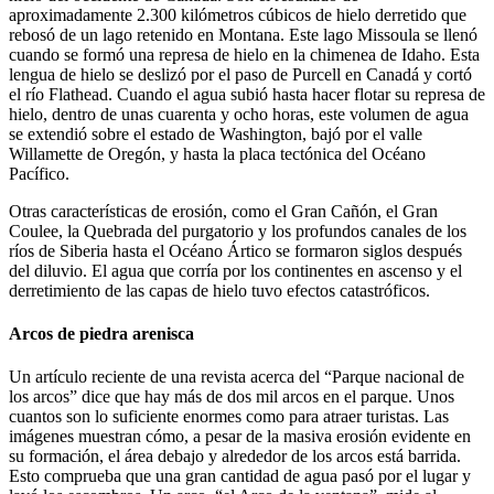
aproximadamente 2.300 kilómetros cúbicos de hielo derretido que
rebosó de un lago retenido en Montana. Este lago Missoula se llenó
cuando se formó una represa de hielo en la chimenea de Idaho. Esta
lengua de hielo se deslizó por el paso de Purcell en Canadá y cortó
el río Flathead. Cuando el agua subió hasta hacer flotar su represa de
hielo, dentro de unas cuarenta y ocho horas, este volumen de agua
se extendió sobre el estado de Washington, bajó por el valle
Willamette de Oregón, y hasta la placa tectónica del Océano
Pacífico.
Otras características de erosión, como el Gran Cañón, el Gran
Coulee, la Quebrada del purgatorio y los profundos canales de los
ríos de Siberia hasta el Océano Ártico se formaron siglos después
del diluvio. El agua que corría por los continentes en ascenso y el
derretimiento de las capas de hielo tuvo efectos catastróficos.
Arcos de piedra arenisca
Un artículo reciente de una revista acerca del “Parque nacional de
los arcos” dice que hay más de dos mil arcos en el parque. Unos
cuantos son lo suficiente enormes como para atraer turistas. Las
imágenes muestran cómo, a pesar de la masiva erosión evidente en
su formación, el área debajo y alrededor de los arcos está barrida.
Esto comprueba que una gran cantidad de agua pasó por el lugar y