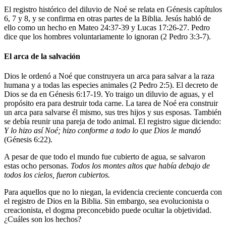
El registro histórico del diluvio de Noé se relata en Génesis capítulos
6, 7 y 8, y se confirma en otras partes de la Biblia. Jesús habló de
ello como un hecho en Mateo 24:37-39 y Lucas 17:26-27. Pedro
dice que los hombres voluntariamente lo ignoran (2 Pedro 3:3-7).
El arca de la salvación
Dios le ordenó a Noé que construyera un arca para salvar a la raza
humana y a todas las especies animales (2 Pedro 2:5). El decreto de
Dios se da en Génesis 6:17-19. Yo traigo un diluvio de aguas, y el
propósito era para destruir toda carne. La tarea de Noé era construir
un arca para salvarse él mismo, sus tres hijos y sus esposas. También
se debía reunir una pareja de todo animal. El registro sigue diciendo:
Y lo hizo así Noé; hizo conforme a todo lo que Dios le mandó
(Génesis 6:22).
A pesar de que todo el mundo fue cubierto de agua, se salvaron
estas ocho personas.
Todos los montes altos que había debajo de
todos los cielos, fueron cubiertos.
Para aquellos que no lo niegan, la evidencia creciente concuerda con
el registro de Dios en la Biblia. Sin embargo, sea evolucionista o
creacionista, el dogma preconcebido puede ocultar la objetividad.
¿Cuáles son los hechos?