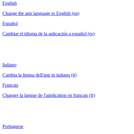
English
Change the app language to English (en)
Español
Cambiar el idioma de la aplicación a español (es)
Italiano
Cambia la lingua dell'app in italiano (it)
Français
Changer la langue de l'application en français (fr)
Portuguese